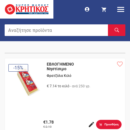
ΕΒΛΟΓΗΜΕΝΟ
-15%
Νηστίσιμο
Φρατζόλα Κιλό
€ 7.14 το κιλό
- ανά
250 γρ.
€1.78
Προσθήκη
€ 2.10