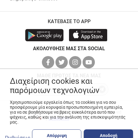
ΚΑΤΕΒΑΣΕ ΤΟ APP
ΑΚΟΛΟΥΘΗΣΕ ΜΑΣ ΣΤΑ SOCIAL
ΜΑΘΕ ΠΡΩΤΟΣ ΤΑ ΝΕΑ ΜΑΣ
Διαχείριση cookies και
παρόμοιων τεχνολογιών
Χρησιμοποιούμε εργαλεία όπως τα cookies για να σου
προσφέρουμε μία κορυφαία προσωποποιημένη εμπειρία,
για να σε βοηθήσουμε να βρεις ευκολότερα αυτό που
© Copyright 2026
ANEDIK Kritikos
. All Rights Reserved
ψάχνεις, καθώς και για την ανάλυση της επισκεψιμότητάς
Made with
by
Desquared
μας.
Απόρριψη
Αποδοχή
Ρυθμίσεις