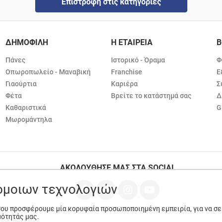
Επιστροφή στις κατηγορίες
ΔΗΜΟΦΙΛΗ
Η ΕΤΑΙΡΕΙΑ
Β
Πάνες
Ιστορικό - Όραμα
Φ
Οπωροπωλείο - Μαναβική
Franchise
Ε
Γιαούρτια
Καριέρα
Σ
Φέτα
Βρείτε το κατάστημά σας
Δ
Καθαριστικά
G
Μωρομάντηλα
ΑΚΟΛΟΥΘΗΣΕ ΜΑΣ ΣΤΑ SOCIAL
ρόμοιων τεχνολογιών
 σου προσφέρουμε μία κορυφαία προσωποποιημένη εμπειρία, για να σ
μότητάς μας.