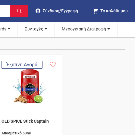
Σύνδεση/Εγγραφή
Το καλάθι μου
ards
Συνταγές
Μεσογειακή Διατροφή
Έξυπνη Αγορά
OLD SPICE Stick Captain
Αποσμητικό 50ml