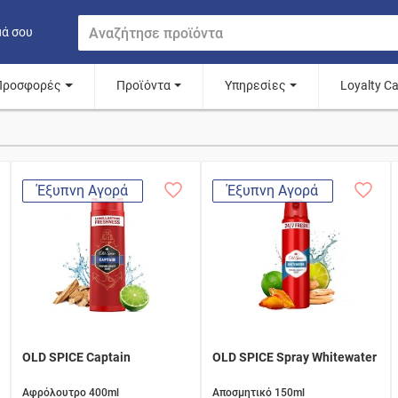
μά σου
Προσφορές
Προϊόντα
Υπηρεσίες
Loyalty C
Έξυπνη Αγορά
Έξυπνη Αγορά
OLD SPICE Captain
OLD SPICE Spray Whitewater
Αφρόλουτρο 400ml
Αποσμητικό 150ml