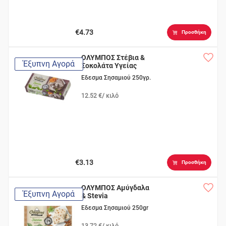
€4.73
Προσθήκη
ΟΛΥΜΠΟΣ Στέβια &
Έξυπνη Αγορά
Σοκολάτα Υγείας
Εδεσμα Σησαμιού 250γρ.
12.52 €/ κιλό
€3.13
Προσθήκη
ΟΛΥΜΠΟΣ Αμύγδαλα
Έξυπνη Αγορά
& Stevia
Εδεσμα Σησαμιού 250gr
13.72 €/ κιλό