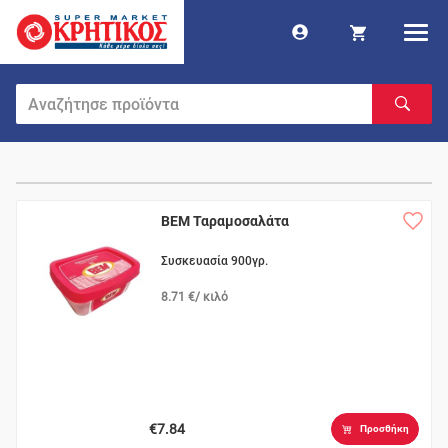
ΒΕΜ Ταραμοσαλάτα
Συσκευασία 900γρ.
8.71 €/ κιλό
€7.84
Προσθήκη