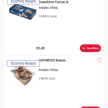
Έξυπνη Αγορά
Σοκολάτα Υγείας &
Αμύγδαλα
Χαλβάς 250γρ.
13.80 €/ κιλό
€3.45
Προσθήκη
ΟΛΥΜΠΟΣ Κακάο
Έξυπνη Αγορά
Χαλβάς 350γρ.
7.88 €/ κιλό