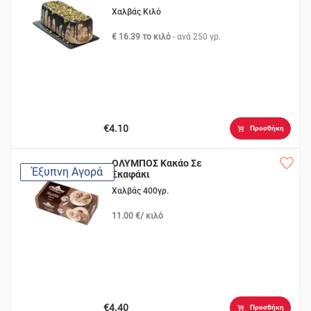
Χαλβάς Κιλό
€ 16.39 το κιλό
- ανά
250 γρ.
€4.10
Προσθήκη
ΟΛΥΜΠΟΣ Κακάο Σε
Έξυπνη Αγορά
Σκαφάκι
Χαλβάς 400γρ.
11.00 €/ κιλό
€4.40
Προσθήκη