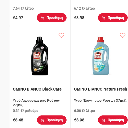
7.64 €/ λίτρο
6.12 €/ λίτρο
€4.97
€3.98
Προσθήκη
Προσθήκη
OMINO BIANCO Black Care
OMINO BIANCO Nature Fresh
Υγρό Απορρυπαντικό Ρούχων
Υγρό Πλυντηρίου Ρούχων 37μεζ.
27μεζ.
0.31 €/ μεζούρα
6.06 €/ λίτρο
€8.48
€8.98
Προσθήκη
Προσθήκη