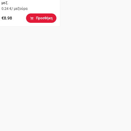
μεζ.
0.24 €/ μεζούρα
€8.98
Προσθήκη