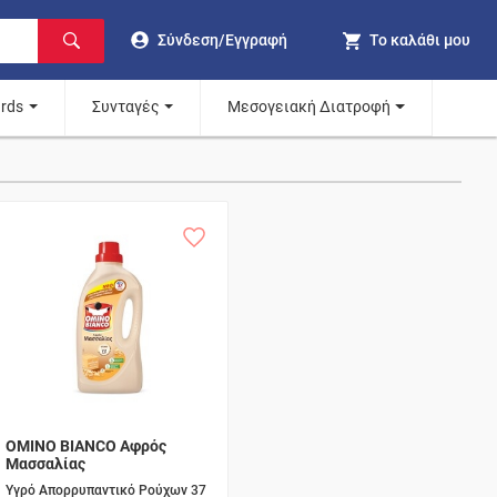
Σύνδεση/Εγγραφή
Το καλάθι μου
ards
Συνταγές
Μεσογειακή Διατροφή
OMINO BIANCO Αφρός
Μασσαλίας
Υγρό Απορρυπαντικό Ρούχων 37