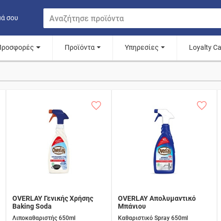
μά σου
Προσφορές
Προϊόντα
Υπηρεσίες
Loyalty C
OVERLAY Γενικής Χρήσης
OVERLAY Απολυμαντικό
Baking Soda
Μπάνιου
Λιποκαθαριστής 650ml
Καθαριστικό Spray 650ml