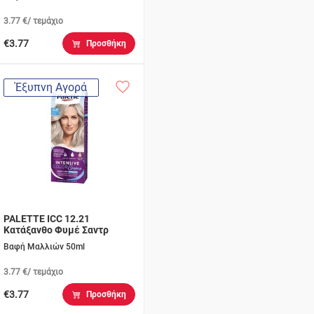
3.77 €/ τεμάχιο
€3.77
Προσθήκη
Έξυπνη Αγορά
PALETTE ICC 12.21
Κατάξανθο Φυμέ Σαντρ
Βαφή Μαλλιών 50ml
3.77 €/ τεμάχιο
€3.77
Προσθήκη