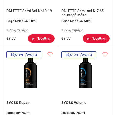
PALETTE Semi Set No10.19
PALETTE Semi-set N.7.65
Λαμπερή Μόκα
Βαφή Μαλλιών 50ml
Βαφή Μαλλιών 50ml
3.77 €/ τεμάχιο
3.77 €/ τεμάχιο
€3.77
€3.77
Προσθήκη
Προσθήκη
Έξυπνη Αγορά
Έξυπνη Αγορά
SYOSS Repair
SYOSS Volume
Σαμπουάν 750ml
Σαμπουάν 750ml