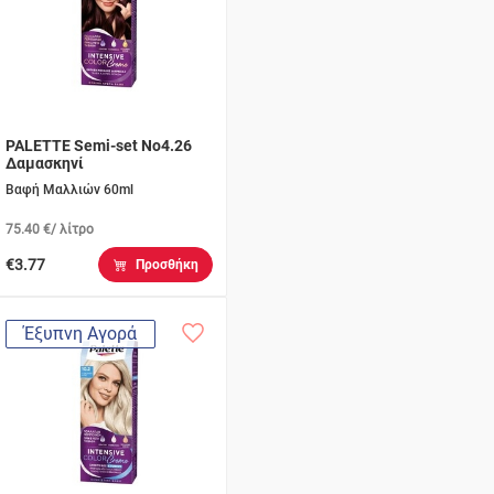
PALETTE Semi-set Νο4.26
Δαμασκηνί
Βαφή Μαλλιών 60ml
75.40 €/ λίτρο
€3.77
Προσθήκη
Έξυπνη Αγορά