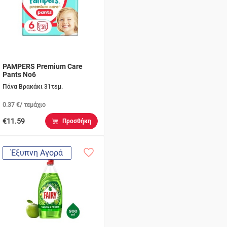
PAMPERS Premium Care
Pants No6
Πάνα Βρακάκι 31τεμ.
0.37 €/ τεμάχιο
€11.59
Προσθήκη
Έξυπνη Αγορά