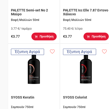
PALETTE Semi-set Νο 2
PALETTE Icc Elle 7.87 Εντονο
Mαύρο
Χάλκινο
Βαφή Μαλλιών 50ml
Βαφή Μαλλιών 50ml
3.77 €/ τεμάχιο
75.40 €/ λίτρο
€3.77
€3.77
Προσθήκη
Προσθήκη
Έξυπνη Αγορά
Έξυπνη Αγορά
SYOSS Keratin
SYOSS Colorist
Σαμπουάν 750ml
Σαμπουάν 750ml