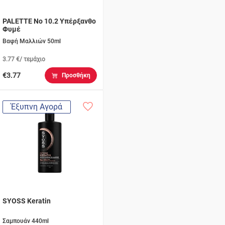
PALETTE No 10.2 Υπέρξανθο
Φυμέ
Βαφή Μαλλιών 50ml
3.77 €/ τεμάχιο
€3.77
Προσθήκη
Έξυπνη Αγορά
SYOSS Keratin
Σαμπουάν 440ml