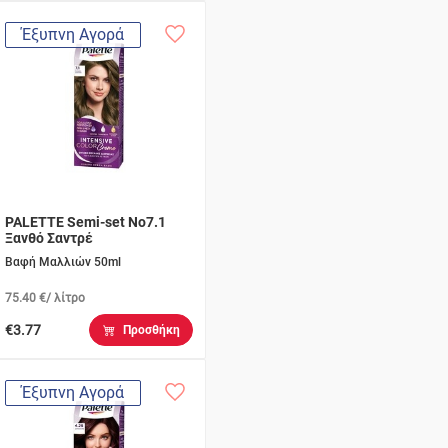
Έξυπνη Αγορά
PALETTE Semi-set Νο7.1
Ξανθό Σαντρέ
Βαφή Μαλλιών 50ml
75.40 €/ λίτρο
€3.77
Προσθήκη
Έξυπνη Αγορά