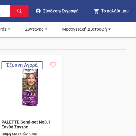
Σύνδεση/Εγγραφή
Το καλάθι μου
ards
Συνταγές
Μεσογειακή Διατροφή
Έξυπνη Αγορά
PALETTE Semi-set Νο8.1
Ξανθό Σαντρέ
Βαφή Μαλλιών 50ml