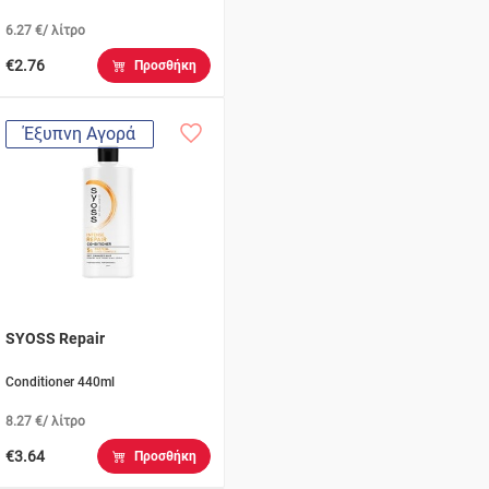
6.27 €/ λίτρο
€2.76
Προσθήκη
Έξυπνη Αγορά
SYOSS Repair
Conditioner 440ml
8.27 €/ λίτρο
€3.64
Προσθήκη