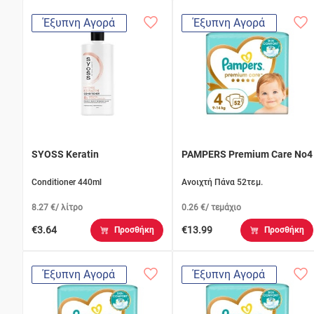
Έξυπνη Αγορά
Έξυπνη Αγορά
SYOSS Keratin
PAMPERS Premium Care No4
Conditioner 440ml
Ανοιχτή Πάνα 52τεμ.
8.27 €/ λίτρο
0.26 €/ τεμάχιο
€3.64
€13.99
Προσθήκη
Προσθήκη
Έξυπνη Αγορά
Έξυπνη Αγορά