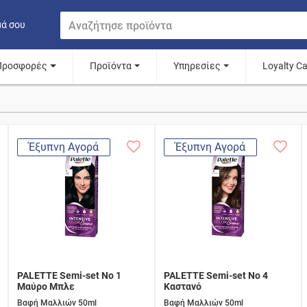
μά σου
Προσφορές
Προϊόντα
Υπηρεσίες
Loyalty C
Έξυπνη Αγορά
Έξυπνη Αγορά
PALETTE Semi-set Νο 1
PALETTE Semi-set Νο 4
Μαύρο Μπλε
Καστανό
Βαφή Μαλλιών 50ml
Βαφή Μαλλιών 50ml