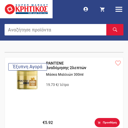
PANTENE
Έξυπνη Αγορά
Αναδόμησης 2λεπτών
Μάσκα Μαλλιών 300ml
19.73 €/ λίτρο
€5.92
Προσθήκη