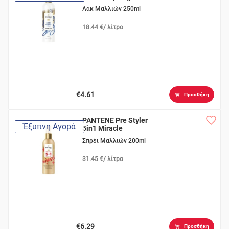
Λακ Μαλλιών 250ml
18.44 €/ λίτρο
€4.61
Προσθήκη
PANTENE Pre Styler
Έξυπνη Αγορά
5in1 Miracle
Σπρέι Μαλλιών 200ml
31.45 €/ λίτρο
€6.29
Προσθήκη