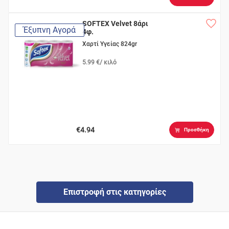
SOFTEX Velvet 8άρι
Έξυπνη Αγορά
4φ.
Χαρτί Υγείας 824gr
5.99 €/ κιλό
€4.94
Προσθήκη
Επιστροφή στις κατηγορίες