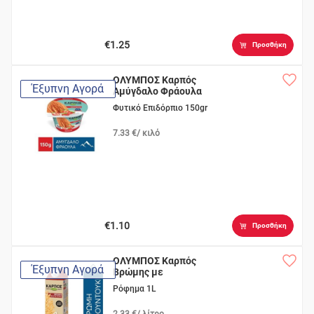
€1.25
Προσθήκη
ΟΛΥΜΠΟΣ Καρπός
Έξυπνη Αγορά
Αμύγδαλο Φράουλα
Φυτικό Επιδόρπιο 150gr
7.33 €/ κιλό
€1.10
Προσθήκη
ΟΛΥΜΠΟΣ Καρπός
Έξυπνη Αγορά
Βρώμης με
Φουντούκι
Ρόφημα 1L
2.33 €/ λίτρο