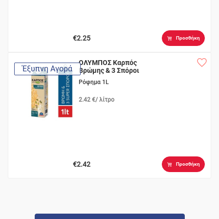
€2.25
Προσθήκη
ΟΛΥΜΠΟΣ Καρπός
Έξυπνη Αγορά
Βρώμης & 3 Σπόροι
Ρόφημα 1L
2.42 €/ λίτρο
€2.42
Προσθήκη