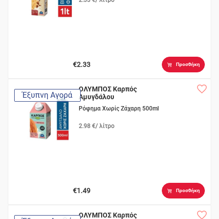
€2.33
Προσθήκη
ΟΛΥΜΠΟΣ Καρπός
Έξυπνη Αγορά
Αμυγδάλου
Ρόφημα Χωρίς Ζάχαρη 500ml
2.98 €/ λίτρο
€1.49
Προσθήκη
ΟΛΥΜΠΟΣ Καρπός