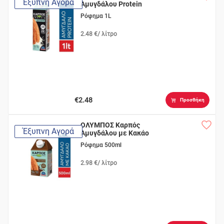
Έξυπνη Αγορά
Αμυγδάλου Protein
Ρόφημα 1L
2.48 €/ λίτρο
€2.48
Προσθήκη
ΟΛΥΜΠΟΣ Καρπός
Έξυπνη Αγορά
Αμυγδάλου με Κακάο
Ρόφημα 500ml
2.98 €/ λίτρο