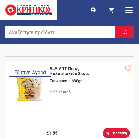
ELVIART Πίτες
Έξυπνη Αγορά
Καλαμποκιού 8τεμ.
Συσκευασία 680gr
2.27 €/ κιλό
€1.55
Προσθήκη