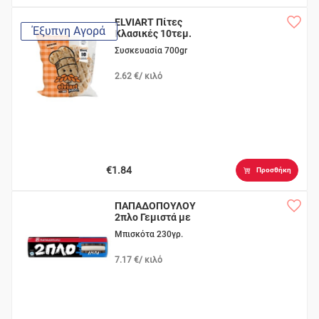
ELVIART Πίτες
Έξυπνη Αγορά
Κλασικές 10τεμ.
Συσκευασία 700gr
2.62 €/ κιλό
€1.84
Προσθήκη
ΠΑΠΑΔΟΠΟΥΛΟΥ
2πλο Γεμιστά με
Κρέμα
Μπισκότα 230γρ.
7.17 €/ κιλό