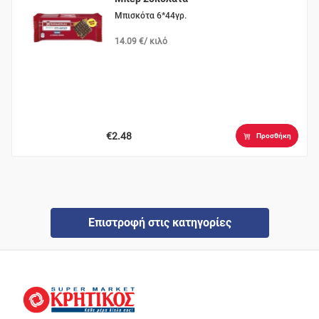
Μπισκότα 6*44γρ.
14.09 €/ κιλό
€2.48
Προσθήκη
Επιστροφή στις κατηγορίες