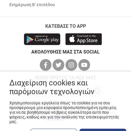
Ενημέρωση Β’ επιπέδου
ΚΑΤΕΒΑΣΕ ΤΟ APP
ΑΚΟΛΟΥΘΗΣΕ ΜΑΣ ΣΤΑ SOCIAL
ΜΑΘΕ ΠΡΩΤΟΣ ΤΑ ΝΕΑ ΜΑΣ
Διαχείριση cookies και
παρόμοιων τεχνολογιών
Χρησιμοποιούμε εργαλεία όπως τα cookies για να σου
προσφέρουμε μία κορυφαία προσωποποιημένη εμπειρία,
© Copyright 2026
ANEDIK Kritikos
. All Rights Reserved
για να σε βοηθήσουμε να βρεις ευκολότερα αυτό που
ψάχνεις, καθώς και για την ανάλυση της επισκεψιμότητάς
Made with
by
Desquared
μας.