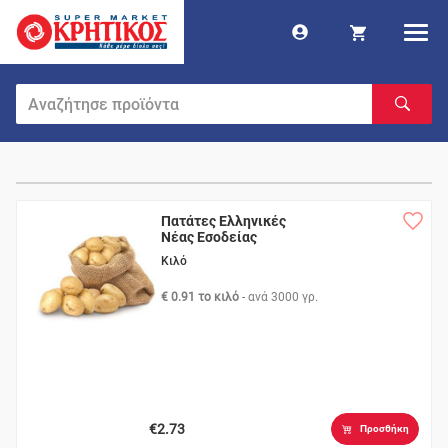
Πατάτες Ελληνικές
Νέας Εσοδείας
Κιλό
€ 0.91 το κιλό
- ανά
3000 γρ.
€2.73
Προσθήκη