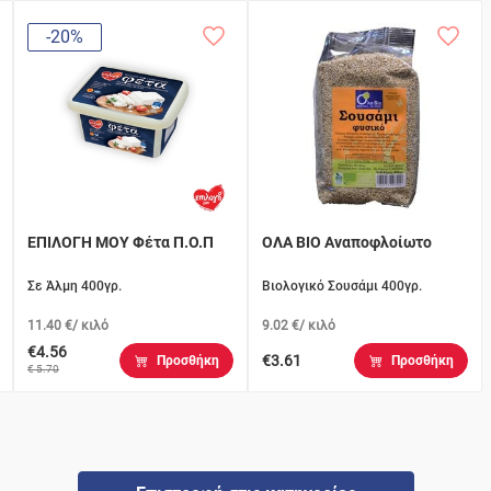
-20%
ΕΠΙΛΟΓΗ ΜΟΥ Φέτα Π.Ο.Π
ΟΛΑ ΒΙΟ Αναποφλοίωτο
Σε Άλμη 400γρ.
Βιολογικό Σουσάμι 400γρ.
11.40 €/ κιλό
9.02 €/ κιλό
€4.56
€3.61
Προσθήκη
Προσθήκη
€ 5.70