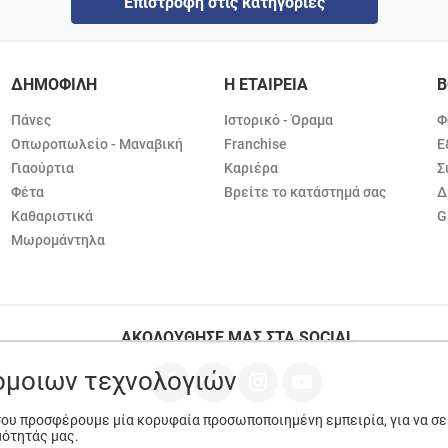
Επιστροφή στις κατηγορίες
ΔΗΜΟΦΙΛΗ
Η ΕΤΑΙΡΕΙΑ
Β
Πάνες
Ιστορικό - Όραμα
Φ
Οπωροπωλείο - Μαναβική
Franchise
Ε
Γιαούρτια
Καριέρα
Σ
Φέτα
Βρείτε το κατάστημά σας
Δ
Καθαριστικά
G
Μωρομάντηλα
ΑΚΟΛΟΥΘΗΣΕ ΜΑΣ ΣΤΑ SOCIAL
ρόμοιων τεχνολογιών
 σου προσφέρουμε μία κορυφαία προσωποποιημένη εμπειρία, για να σ
μότητάς μας.