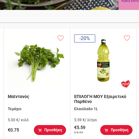
-20%
Μαϊντανός
ΕΠΙΛΟΓΗ ΜΟΥ Εξαιρετικό
Παρθένο
Τεμάχιο
Ελαιόλαδο 1L
5.00 €/ κιλό
5.59 €/ λίτρο
€5.59
€0.75
Προσθήκη
Προσθήκη
€ 6.99