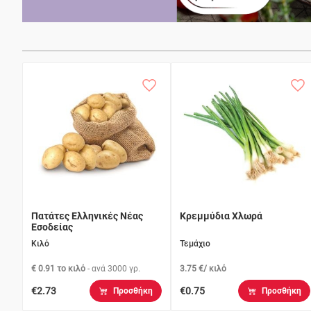
Πατάτες Ελληνικές Νέας
Κρεμμύδια Χλωρά
Εσοδείας
Κιλό
Τεμάχιο
€ 0.91 το κιλό
- ανά
3000 γρ.
3.75 €/ κιλό
€2.73
€0.75
Προσθήκη
Προσθήκη