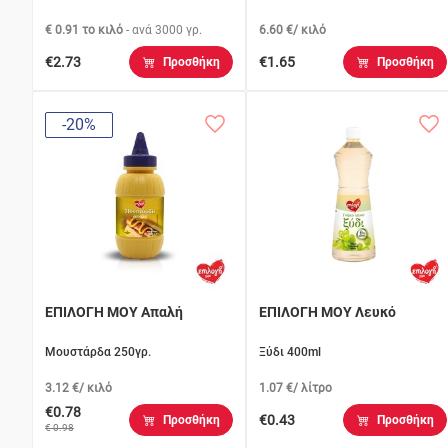
€ 0.91 το κιλό
- ανά
3000 γρ.
6.60 €/ κιλό
€2.73
€1.65
Προσθήκη
Προσθήκη
-20%
ΕΠΙΛΟΓΗ ΜΟΥ Απαλή
ΕΠΙΛΟΓΗ ΜΟΥ Λευκό
Μουστάρδα 250γρ.
Ξύδι 400ml
3.12 €/ κιλό
1.07 €/ λίτρο
€0.78
€0.43
Προσθήκη
Προσθήκη
€ 0.98