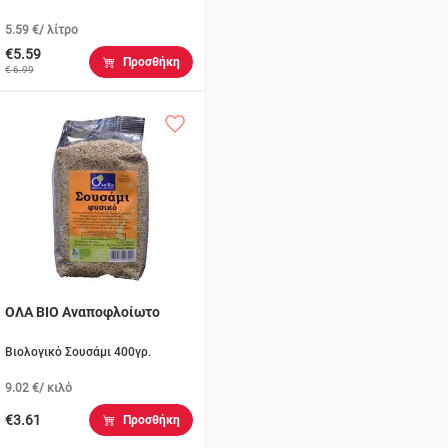
5.59 €/ λίτρο
€5.59
Προσθήκη
€ 6.99
ΟΛΑ ΒΙΟ Αναποφλοίωτο
Βιολογικό Σουσάμι 400γρ.
9.02 €/ κιλό
€3.61
Προσθήκη