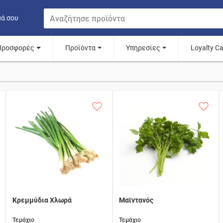
μά σου
Προσφορές
Προϊόντα
Υπηρεσίες
Loyalty C
Κρεμμύδια Χλωρά
Μαϊντανός
Τεμάχιο
Τεμάχιο