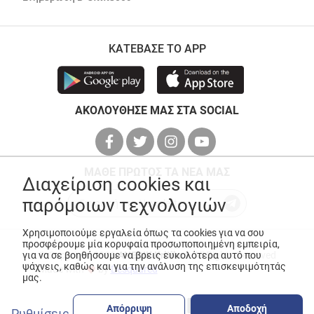
ΚΑΤΕΒΑΣΕ ΤΟ APP
ΑΚΟΛΟΥΘΗΣΕ ΜΑΣ ΣΤΑ SOCIAL
ΜΑΘΕ ΠΡΩΤΟΣ ΤΑ ΝΕΑ ΜΑΣ
Διαχείριση cookies και
παρόμοιων τεχνολογιών
Χρησιμοποιούμε εργαλεία όπως τα cookies για να σου
προσφέρουμε μία κορυφαία προσωποποιημένη εμπειρία,
για να σε βοηθήσουμε να βρεις ευκολότερα αυτό που
© Copyright 2026
ANEDIK Kritikos
. All Rights Reserved
ψάχνεις, καθώς και για την ανάλυση της επισκεψιμότητάς
Made with
by
Desquared
μας.
Απόρριψη
Αποδοχή
Ρυθμίσεις