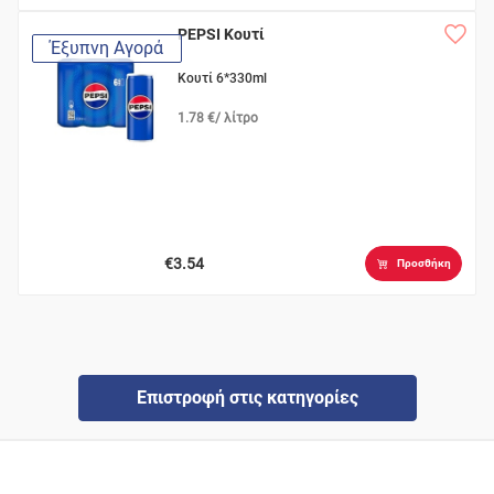
PEPSI Κουτί
Έξυπνη Αγορά
Κουτί 6*330ml
1.78 €/ λίτρο
€3.54
Προσθήκη
Επιστροφή στις κατηγορίες