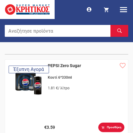
PEPSI Zero Sugar
Έξυπνη Αγορά
Κουτί 6*330ml
1.81 €/ λίτρο
€3.59
Προσθήκη