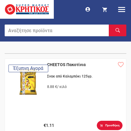
CHEETOS Πακοτίνια
Έξυπνη Αγορά
Σνακ από Καλαμπόκι 125γρ.
8.88 €/ κιλό
€1.11
Προσθήκη