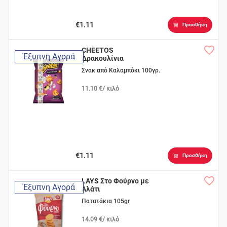
€1.11
Προσθήκη
CHEETOS
Έξυπνη Αγορά
Δρακουλίνια
Σνακ από Καλαμπόκι 100γρ.
11.10 €/ κιλό
€1.11
Προσθήκη
LAYS Στο Φούρνο με
Έξυπνη Αγορά
Αλάτι
Πατατάκια 105gr
14.09 €/ κιλό