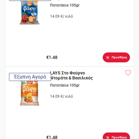
Πατατάκια 105gr
14.09 €/ κιλό
€1.48
Προσθήκη
LAYS Στο Φούρνο
Έξυπνη Αγορά
Ντομάτα & Βασιλικός
Πατατάκια 105gr
14.09 €/ κιλό
€1.48
Προσθήκη