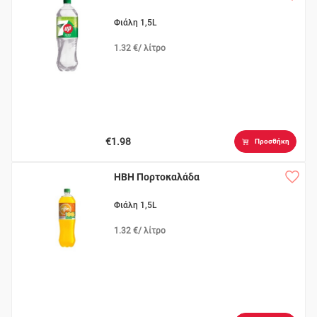
Φιάλη 1,5L
1.32 €/ λίτρο
€1.98
Προσθήκη
ΗΒΗ Πορτοκαλάδα
Φιάλη 1,5L
1.32 €/ λίτρο