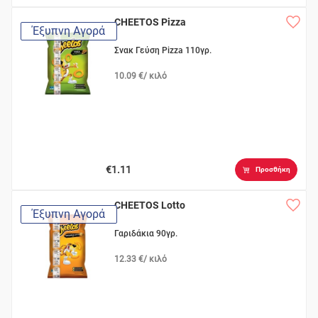
CHEETOS Pizza
Έξυπνη Αγορά
Σνακ Γεύση Pizza 110γρ.
10.09 €/ κιλό
€1.11
Προσθήκη
CHEETOS Lotto
Έξυπνη Αγορά
Γαριδάκια 90γρ.
12.33 €/ κιλό