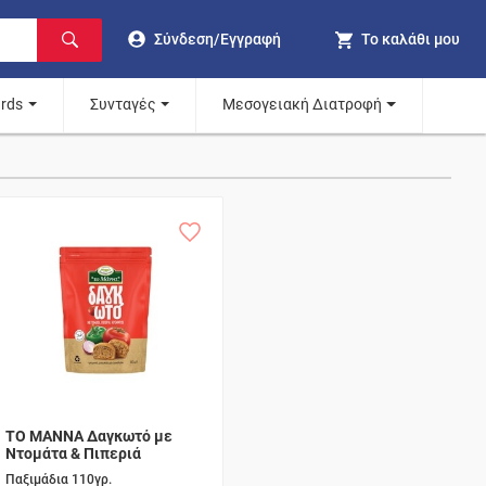
Σύνδεση/Εγγραφή
Το καλάθι μου
ards
Συνταγές
Μεσογειακή Διατροφή
ΤΟ ΜΑΝΝΑ Δαγκωτό με
Ντομάτα & Πιπεριά
Παξιμάδια 110γρ.