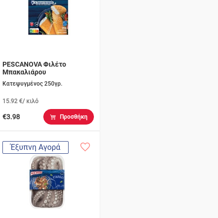
PESCANOVA Φιλέτο
Μπακαλιάρου
Κατεψυγμένος 250γρ.
15.92 €/ κιλό
€3.98
Προσθήκη
Έξυπνη Αγορά