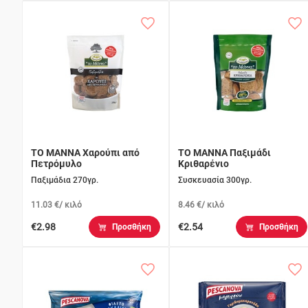
ΤΟ ΜΑΝΝΑ Χαρούπι από
ΤΟ ΜΑΝΝΑ Παξιμάδι
Πετρόμυλο
Κριθαρένιο
Παξιμάδια 270γρ.
Συσκευασία 300γρ.
11.03 €/ κιλό
8.46 €/ κιλό
€2.98
€2.54
Προσθήκη
Προσθήκη