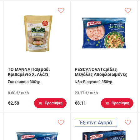
ΤΟ ΜΑΝΝΑ Παξιμάδι
PESCANOVA Γαρίδες
Κριθαρένιο X. Αλάτι
Μεγάλες Αποφλοιωμένες
Συσκευασία 300γρ.
Ινδο-Ειρηνικού 350γρ.
8.60 €/ κιλό
23.17 €/ κιλό
€2.58
€8.11
Προσθήκη
Προσθήκη
Έξυπνη Αγορά