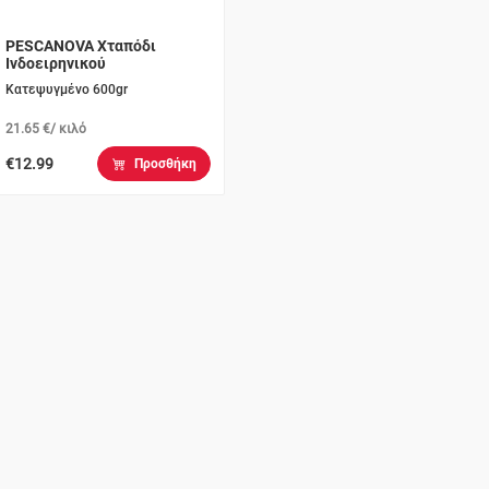
PESCANOVA Χταπόδι
Ινδοειρηνικού
Κατεψυγμένο 600gr
21.65 €/ κιλό
€12.99
Προσθήκη