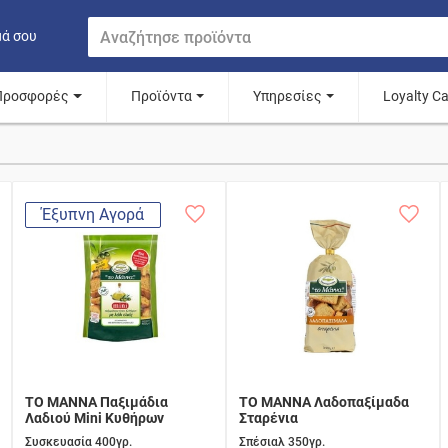
μά σου
Προσφορές
Προϊόντα
Υπηρεσίες
Loyalty C
Έξυπνη Αγορά
ΤΟ ΜΑΝΝΑ Παξιμάδια
ΤΟ ΜΑΝΝΑ Λαδοπαξίμαδα
Λαδιού Mini Κυθήρων
Σταρένια
Συσκευασία 400γρ.
Σπέσιαλ 350γρ.