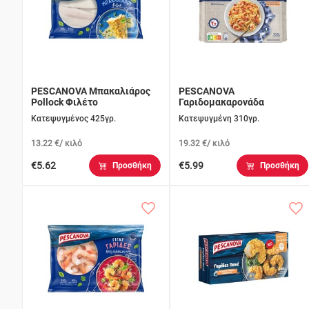
PESCANOVA Μπακαλιάρος
PESCANOVA
Pollock Φιλέτο
Γαριδομακαρονάδα
¨Μαγειρεύω¨
Κατεψυγμένος 425γρ.
Κατεψυγμένη 310γρ.
13.22 €/ κιλό
19.32 €/ κιλό
€5.62
€5.99
Προσθήκη
Προσθήκη