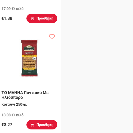
17.09 €/ κιλό
€1.88
Προσθήκη
ΤΟ ΜΑΝΝΑ Ποντιακό Με
Ηλιόσπορο
Κριτσίνι 250γρ.
13.08 €/ κιλό
€3.27
Προσθήκη