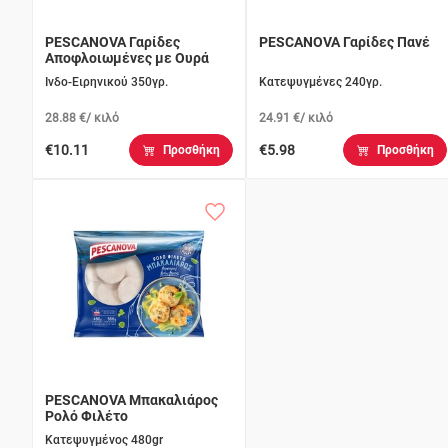
PESCANOVA Γαρίδες
PESCANOVA Γαρίδες Πανέ
Αποφλοιωμένες με Ουρά
Ινδο-Ειρηνικού 350γρ.
Κατεψυγμένες 240γρ.
28.88 €/ κιλό
24.91 €/ κιλό
€10.11
€5.98
Προσθήκη
Προσθήκη
PESCANOVA Μπακαλιάρος
Ρολό Φιλέτο
Κατεψυγμένος 480gr