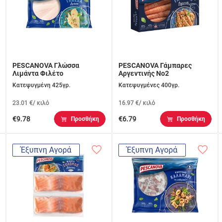
PESCANOVA Γλώσσα
PESCANOVA Γάμπαρες
Λιμάντα Φιλέτο
Αργεντινής Νο2
Κατεψυγμένη 425γρ.
Κατεψυγμένες 400γρ.
23.01 €/ κιλό
16.97 €/ κιλό
€9.78
€6.79
Προσθήκη
Προσθήκη
Έξυπνη Αγορά
Έξυπνη Αγορά