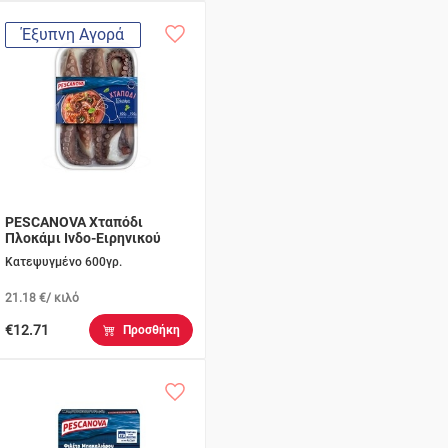
Έξυπνη Αγορά
PESCANOVA Χταπόδι
Πλοκάμι Ινδο-Ειρηνικού
Κατεψυγμένο 600γρ.
21.18 €/ κιλό
€12.71
Προσθήκη