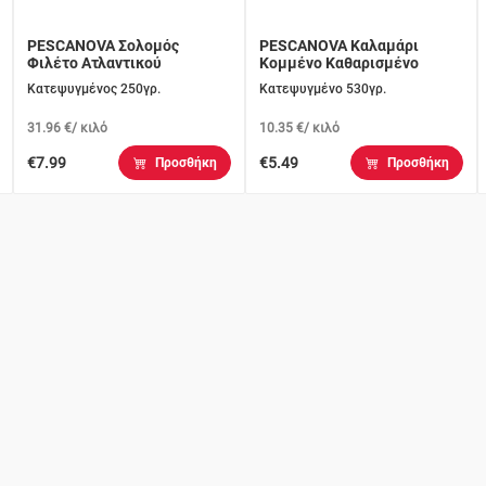
PESCANOVA Σολομός
PESCANOVA Καλαμάρι
Φιλέτο Ατλαντικού
Κομμένο Καθαρισμένο
Κατεψυγμένος 250γρ.
Κατεψυγμένο 530γρ.
31.96 €/ κιλό
10.35 €/ κιλό
€7.99
€5.49
Προσθήκη
Προσθήκη