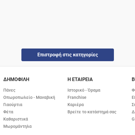
Επιστροφή στις κατηγορίες
ΔΗΜΟΦΙΛΗ
Η ΕΤΑΙΡΕΙΑ
Β
Πάνες
Ιστορικό - Όραμα
Φ
Οπωροπωλείο - Μαναβική
Franchise
Ε
Γιαούρτια
Καριέρα
Σ
Φέτα
Βρείτε το κατάστημά σας
Δ
Καθαριστικά
G
Μωρομάντηλα