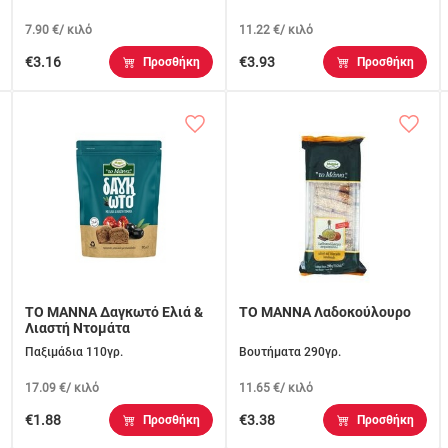
7.90 €/ κιλό
11.22 €/ κιλό
€3.16
€3.93
Προσθήκη
Προσθήκη
ΤΟ ΜΑΝΝΑ Δαγκωτό Ελιά &
ΤΟ ΜΑΝΝΑ Λαδοκούλουρο
Λιαστή Ντομάτα
Παξιμάδια 110γρ.
Βουτήματα 290γρ.
17.09 €/ κιλό
11.65 €/ κιλό
€1.88
€3.38
Προσθήκη
Προσθήκη