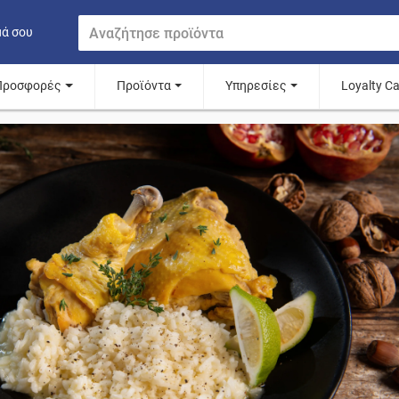
μά σου
Προσφορές
Προϊόντα
Υπηρεσίες
Loyalty C