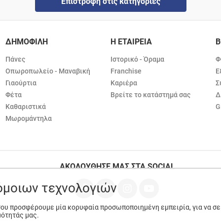
Επιστροφή στις κατηγορίες
ΔΗΜΟΦΙΛΗ
Η ΕΤΑΙΡΕΙΑ
Β
Πάνες
Ιστορικό - Όραμα
Φ
Οπωροπωλείο - Μαναβική
Franchise
Ε
Γιαούρτια
Καριέρα
Σ
Φέτα
Βρείτε το κατάστημά σας
Δ
Καθαριστικά
G
Μωρομάντηλα
ΑΚΟΛΟΥΘΗΣΕ ΜΑΣ ΣΤΑ SOCIAL
ρόμοιων τεχνολογιών
 σου προσφέρουμε μία κορυφαία προσωποποιημένη εμπειρία, για να σ
μότητάς μας.