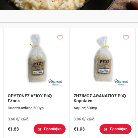
ΟΡΥΖΩΝΕΣ ΑΞΙΟΥ Ρύζι
ΖΗΣΙΜΟΣ ΑΘΑΝΑΣΙΟΣ Ρύζι
Γλασέ
Καρολίνα
Θεσσαλονίκης 500γρ.
Λαμίας 500γρ.
3.66 €/ κιλό
3.86 €/ κιλό
€1.83
€1.93
Προσθήκη
Προσθήκη