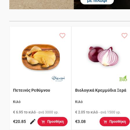
Πετεινός Ρεθύμνου
Βιολογικά Κρεμμύδια Ξερά
Κιλό
Κιλό
€ 6.95 το κιλό
- ανά
3000 γρ.
€ 2.05 το κιλό
- ανά
1500 γρ.
€20.85
€3.08
Προσθήκη
Προσθήκη