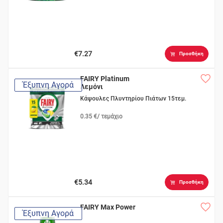
€7.27
Προσθήκη
FAIRY Platinum
Έξυπνη Αγορά
Λεμόνι
Κάψουλες Πλυντηρίου Πιάτων 15τεμ.
0.35 €/ τεμάχιο
€5.34
Προσθήκη
FAIRY Max Power
Έξυπνη Αγορά