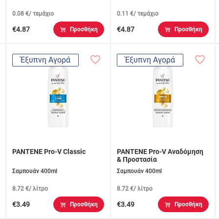
0.08 €/ τεμάχιο
0.11 €/ τεμάχιο
€4.87
€4.87
Προσθήκη
Προσθήκη
Έξυπνη Αγορά
Έξυπνη Αγορά
PANTENE Pro-V Classic
PANTENE Pro-V Αναδόμηση
& Προστασία
Σαμπουάν 400ml
Σαμπουάν 400ml
8.72 €/ λίτρο
8.72 €/ λίτρο
€3.49
€3.49
Προσθήκη
Προσθήκη