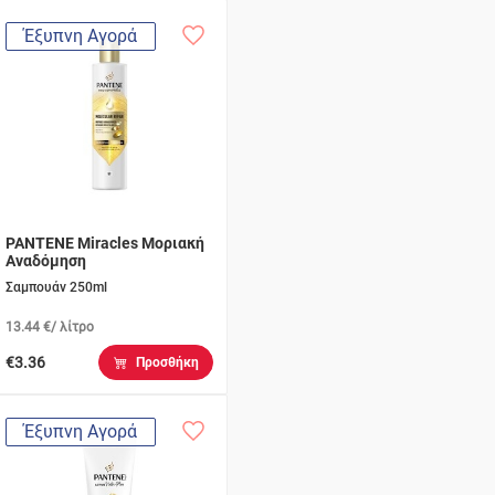
Έξυπνη Αγορά
PANTENE Miracles Μοριακή
Αναδόμηση
Σαμπουάν 250ml
13.44 €/ λίτρο
€3.36
Προσθήκη
Έξυπνη Αγορά