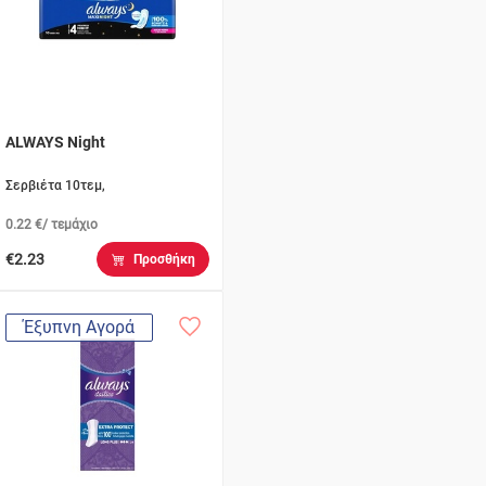
ALWAYS Night
Σερβιέτα 10τεμ,
0.22 €/ τεμάχιο
€2.23
Προσθήκη
Έξυπνη Αγορά