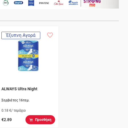
Έξυπνη Αγορά
ALWAYS Ultra Night
Σερβιέτες 16τεμ.
0.18 €/ τεμάχιο
€2.89
Προσθήκη