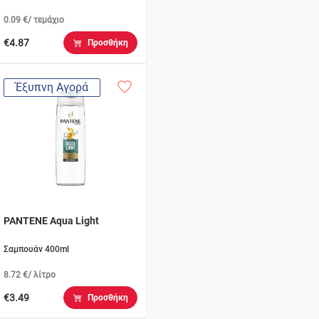
0.09 €/ τεμάχιο
€4.87
Προσθήκη
Έξυπνη Αγορά
PANTENE Aqua Light
Σαμπουάν 400ml
8.72 €/ λίτρο
€3.49
Προσθήκη