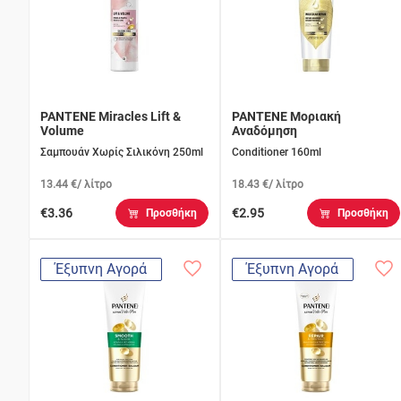
PANTENE Miracles Lift &
PANTENE Μοριακή
Volume
Αναδόμηση
Σαμπουάν Χωρίς Σιλικόνη 250ml
Conditioner 160ml
13.44 €/ λίτρο
18.43 €/ λίτρο
€3.36
€2.95
Προσθήκη
Προσθήκη
Έξυπνη Αγορά
Έξυπνη Αγορά