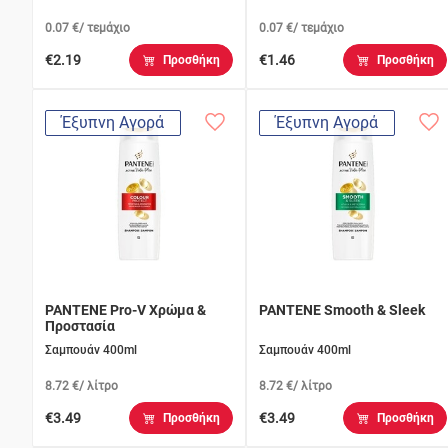
0.07 €/ τεμάχιο
0.07 €/ τεμάχιο
€2.19
€1.46
Προσθήκη
Προσθήκη
Έξυπνη Αγορά
Έξυπνη Αγορά
PANTENE Pro-V Χρώμα &
PANTENE Smooth & Sleek
Προστασία
Σαμπουάν 400ml
Σαμπουάν 400ml
8.72 €/ λίτρο
8.72 €/ λίτρο
€3.49
€3.49
Προσθήκη
Προσθήκη