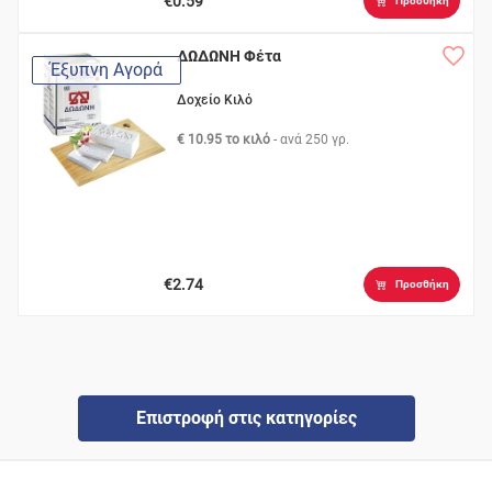
€0.59
Προσθήκη
ΔΩΔΩΝΗ Φέτα
Έξυπνη Αγορά
Δοχείο Κιλό
€ 10.95 το κιλό
- ανά
250 γρ.
€2.74
Προσθήκη
Επιστροφή στις κατηγορίες