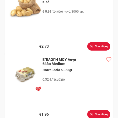
Κιλό
€ 0.91 το κιλό
- ανά
3000 γρ.
€2.73
Προσθήκη
ΕΠΙΛΟΓΗ ΜΟΥ Αυγά
6άδα Medium
Συσκευασία 53-63gr
0.32 €/ τεμάχιο
€1.96
Προσθήκη