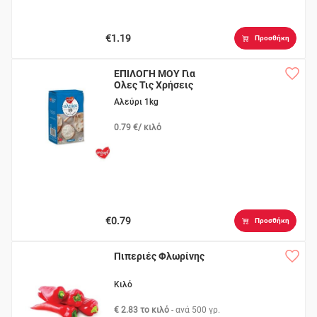
€1.19
Προσθήκη
ΕΠΙΛΟΓΗ ΜΟΥ Για
Ολες Τις Χρήσεις
Αλεύρι 1kg
0.79 €/ κιλό
€0.79
Προσθήκη
Πιπεριές Φλωρίνης
Κιλό
€ 2.83 το κιλό
- ανά
500 γρ.