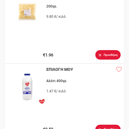
200γρ.
9.80 €/ κιλό
€1.96
Προσθήκη
ΕΠΙΛΟΓΗ ΜΟΥ
Αλάτι 400γρ.
1.47 €/ κιλό