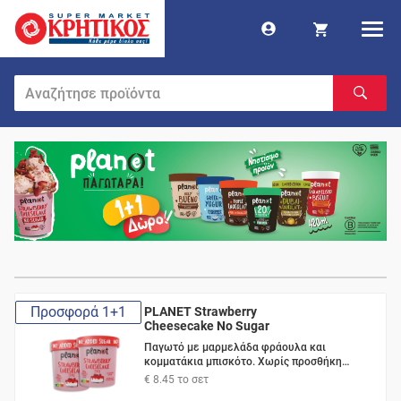
Προσφορά 1+1
PLANET Strawberry
Cheesecake No Sugar
Παγωτό με μαρμελάδα φράουλα και
κομματάκια μπισκότο. Χωρίς προσθήκη
ζάχαρης, με γλυκαντικά και φυσικά σάκχαρα.
€ 8.45
το σετ
Χωρίς λακτόζη. 250γρ.