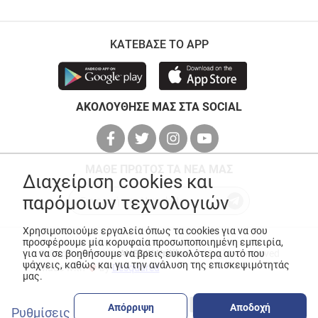
ΚΑΤΕΒΑΣΕ ΤΟ APP
ΑΚΟΛΟΥΘΗΣΕ ΜΑΣ ΣΤΑ SOCIAL
ΜΑΘΕ ΠΡΩΤΟΣ ΤΑ ΝΕΑ ΜΑΣ
Διαχείριση cookies και
παρόμοιων τεχνολογιών
Χρησιμοποιούμε εργαλεία όπως τα cookies για να σου
προσφέρουμε μία κορυφαία προσωποποιημένη εμπειρία,
© Copyright 2026
ANEDIK Kritikos
. All Rights Reserved
για να σε βοηθήσουμε να βρεις ευκολότερα αυτό που
ψάχνεις, καθώς και για την ανάλυση της επισκεψιμότητάς
Made with
by
Desquared
μας.
Απόρριψη
Αποδοχή
Ρυθμίσεις