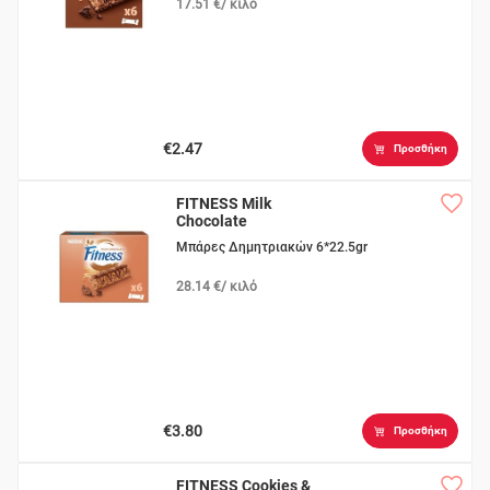
17.51 €/ κιλό
€2.47
Προσθήκη
FITNESS Milk
Chocolate
Μπάρες Δημητριακών 6*22.5gr
28.14 €/ κιλό
€3.80
Προσθήκη
FITNESS Cookies &