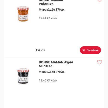
BONNE MAMAN
Ροδάκινο
Μαρμελάδα 370γρ.
12.91 €/ κιλό
€4.78
Προσθήκη
BONNE MAMAN Άγρια
Μύρτιλα
Μαρμελάδα 370γρ.
13.45 €/ κιλό