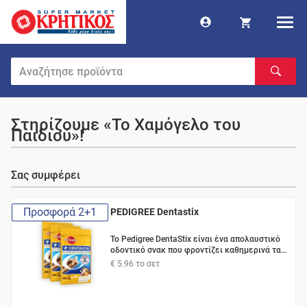
Στηρίζουμε «Το Χαμόγελο του
Παιδιού»!
Σας συμφέρει
Προσφορά 2+1
PEDIGREE Dentastix
To Pedigree DentaStix είναι ένα απολαυστικό
οδοντικό σνακ που φροντίζει καθημερινά τα
δόντια του σκύλου σας εύκολα και γρήγορα.
€ 5.96
το σετ
110γρ.