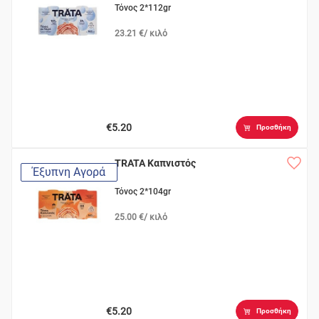
Τόνος 2*112gr
23.21 €/ κιλό
€5.20
Προσθήκη
TRATA Καπνιστός
Έξυπνη Αγορά
Τόνος 2*104gr
25.00 €/ κιλό
€5.20
Προσθήκη