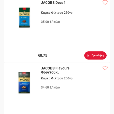
JACOBS Decaf
Καφές Φίλτρου 250γρ.
35.00 €/ κιλό
€8.75
Προσθήκη
JACOBS Flavours
Φουντούκι
Καφές Φίλτρου 250γρ.
34.60 €/ κιλό