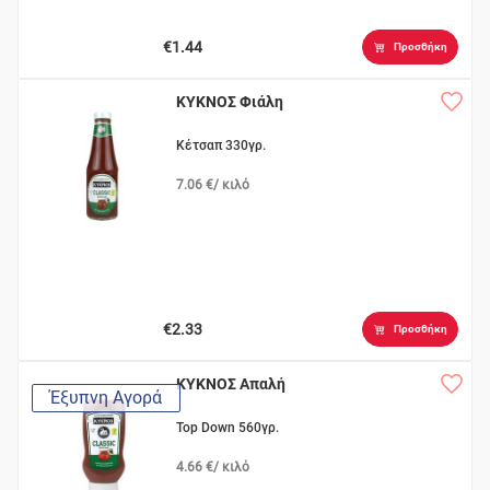
€1.44
Προσθήκη
ΚΥΚΝΟΣ Φιάλη
Κέτσαπ 330γρ.
7.06 €/ κιλό
€2.33
Προσθήκη
ΚΥΚΝΟΣ Απαλή
Έξυπνη Αγορά
Top Down 560γρ.
4.66 €/ κιλό