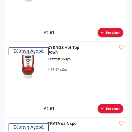
€2.61
Προσθήκη
ΚΥΚΝΟΣ Hot Top
Έξυπνη Αγορά
Down
Κέτσαπ 560γρ.
4.66 €/ κιλό
€2.61
Προσθήκη
TRATA σε Νερό
Έξυπνη Αγορά