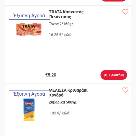
TRATA Καπνιστός
Έξυπνη Αγορά
Πικάντικος
Τόνος 2*160gr
16.25 €/ κιλό
€5.20
Προσθήκη
ΜΕΛΙΣΣΑ Κριθαράκι
Έξυπνη Αγορά
Χονδρό
Ζυμαρικά 500γρ.
1.92 €/ κιλό