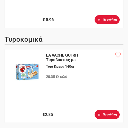
€ 5.96
Προσθήκη
Τυροκομικά
LA VACHE QUI RIT
Τυροβουτιές με
Κριτσινάκια
Τυρί Κρέμα 140gr
20.35 €/ κιλό
€2.85
Προσθήκη