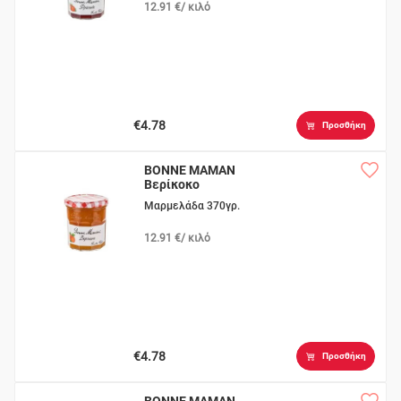
12.91 €/ κιλό
€4.78
Προσθήκη
BONNE MAMAN
Βερίκοκο
Μαρμελάδα 370γρ.
12.91 €/ κιλό
€4.78
Προσθήκη