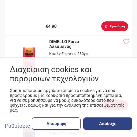
€4.98
Προσθήκη
DIMELLO Forza
Αλεσμένος
Καφές Espresso 250γρ.
34.40 €/ κιλό
Διαχείριση cookies και
παρόμοιων τεχνολογιών
Χρησιμοποιούμε εργαλεία όπως τα cookies για να σου
προσφέρουμε μία κορυφαία προσωποποιημένη εμπειρία,
για να σε βοηθήσουμε να βρεις ευκολότερα αυτό που
ψάχνεις, καθώς και για την ανάλυση της επισκεψιμότητάς
€8.60
Προσθήκη
μας.
DIMELLO Gusto
Απόρριψη
Αποδοχή
Ρυθμίσεις
Ground
Καφές Espresso 250γρ.