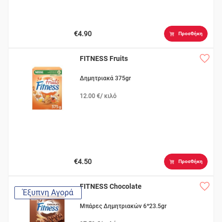
€4.90
Προσθήκη
FITNESS Fruits
Δημητριακά 375gr
12.00 €/ κιλό
€4.50
Προσθήκη
FITNESS Chocolate
Έξυπνη Αγορά
Μπάρες Δημητριακών 6*23.5gr