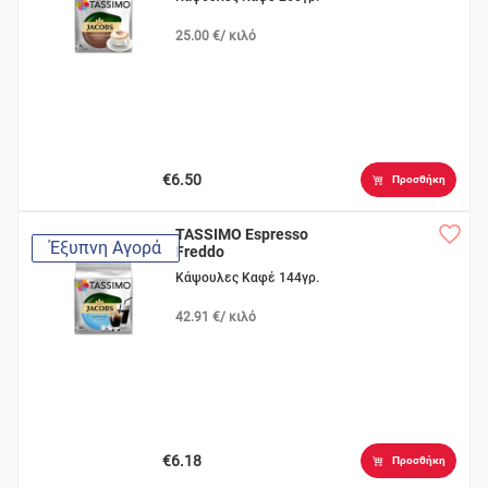
25.00 €/ κιλό
€6.50
Προσθήκη
TASSIMO Espresso
Έξυπνη Αγορά
Freddo
Κάψουλες Καφέ 144γρ.
42.91 €/ κιλό
€6.18
Προσθήκη