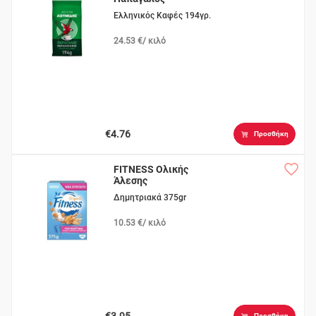
Παραδοσιακός
Ελληνικός Καφές 194γρ.
24.53 €/ κιλό
€4.76
Προσθήκη
FITNESS Ολικής
Άλεσης
Δημητριακά 375gr
10.53 €/ κιλό
€3.95
Προσθήκη