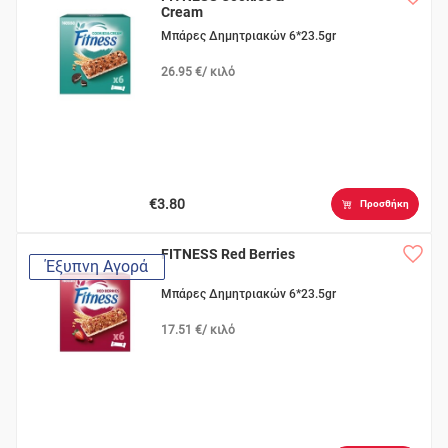
Cream
Μπάρες Δημητριακών 6*23.5gr
26.95 €/ κιλό
€3.80
Προσθήκη
FITNESS Red Berries
Έξυπνη Αγορά
Μπάρες Δημητριακών 6*23.5gr
17.51 €/ κιλό