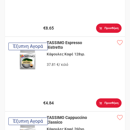
€8.65
Προσθήκη
TASSIMO Espresso
Έξυπνη Αγορά
Ristretto
Κάψουλες Καφέ 128γρ.
37.81 €/ κιλό
€4.84
Προσθήκη
TASSIMO Cappuccino
Έξυπνη Αγορά
Classico
Κάψουλες Καφέ 260γρ.