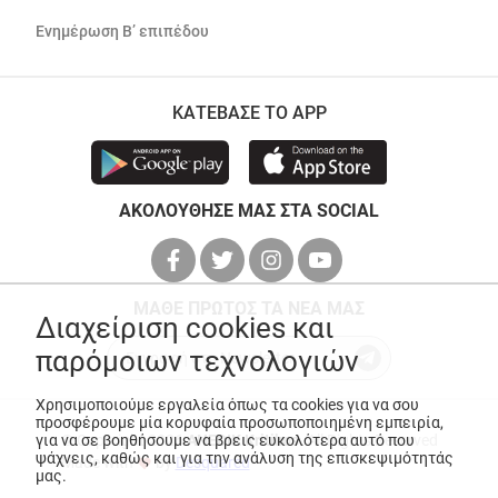
Ενημέρωση Β’ επιπέδου
ΚΑΤΕΒΑΣΕ ΤΟ APP
ΑΚΟΛΟΥΘΗΣΕ ΜΑΣ ΣΤΑ SOCIAL
ΜΑΘΕ ΠΡΩΤΟΣ ΤΑ ΝΕΑ ΜΑΣ
Διαχείριση cookies και
παρόμοιων τεχνολογιών
Χρησιμοποιούμε εργαλεία όπως τα cookies για να σου
προσφέρουμε μία κορυφαία προσωποποιημένη εμπειρία,
για να σε βοηθήσουμε να βρεις ευκολότερα αυτό που
© Copyright 2026
ANEDIK Kritikos
. All Rights Reserved
ψάχνεις, καθώς και για την ανάλυση της επισκεψιμότητάς
Made with
by
Desquared
μας.