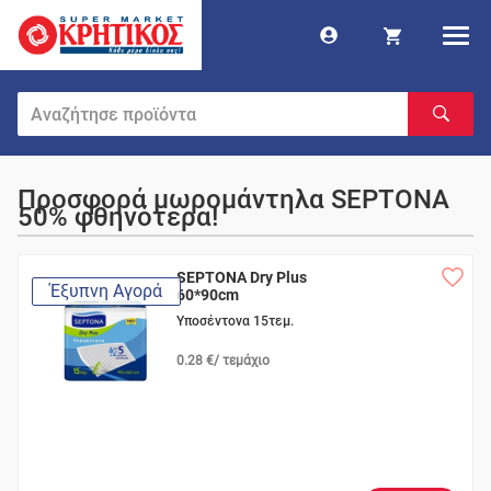
Προσφορά μωρομάντηλα SEPTONA
50% φθηνότερα!
SEPTONA Dry Plus
Έξυπνη Αγορά
60*90cm
Υποσέντονα 15τεμ.
0.28 €/ τεμάχιο