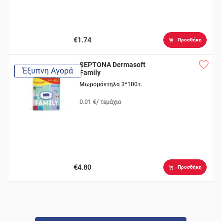
€1.74
Προσθήκη
SEPTONA Dermasoft
Έξυπνη Αγορά
Family
Μωρομάντηλα 3*100τ.
0.01 €/ τεμάχιο
€4.80
Προσθήκη