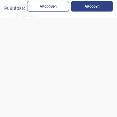
Εξυπηρέτηση Πελατών
Απόρριψη
Αποδοχή
Ρυθμίσεις
Συχνές ερωτήσεις
Διαγωνισμοί
Gift Cards ΚΡΗΤΙΚΟΣ
ΠΟΛΙΤΙΚΗ ΑΠΟΡΡΗΤΟΥ
Όροι Χρήσης
Δήλωση Προστασίας Προσωπικών Δεδομένων
Ρυθμίσεις Cookies
Ενημέρωση Β’ επιπέδου
ΚΑΤΕΒΑΣΕ ΤΟ APP