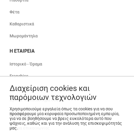
Γιαούρτια
Φέτα
Καθαριστικά
Μωρομάντηλα
Η ΕΤΑΙΡΕΙΑ
Ιστορικό - Όραμα
Franchise
Διαχείριση cookies και
Καριέρα
παρόμοιων τεχνολογιών
Βρείτε το κατάστημά σας
Χρησιμοποιούμε εργαλεία όπως τα cookies για να σου
προσφέρουμε μία κορυφαία προσωποποιημένη εμπειρία,
ΒΟΗΘΕΙΑ
για να σε βοηθήσουμε να βρεις ευκολότερα αυτό που
ψάχνεις, καθώς και για την ανάλυση της επισκεψιμότητάς
μας.
Φόρμα επικοινωνίας