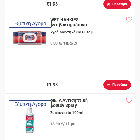
€1.98
Προσθήκη
WET HANKIES
Έξυπνη Αγορά
Αντιβακτηριδιακά
Extra Safe
Υγρά Μαντηλάκια 63τεμ,
0.03 €/ τεμάχιο
€1.98
Προσθήκη
ΜΕΓΑ Αντισηπτική
Έξυπνη Αγορά
Λοσιόν Spray
Συσκευασία 100ml
13.90 €/ λίτρο