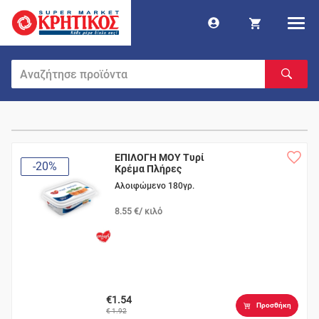
ΕΠΙΛΟΓΗ ΜΟΥ Τυρί
-20%
Κρέμα Πλήρες
Αλοιφώμενο 180γρ.
8.55 €/ κιλό
€1.54
Προσθήκη
€ 1.92