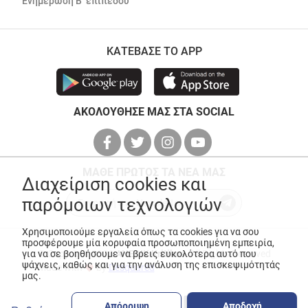
Ενημέρωση Β’ επιπέδου
ΚΑΤΕΒΑΣΕ ΤΟ APP
ΑΚΟΛΟΥΘΗΣΕ ΜΑΣ ΣΤΑ SOCIAL
ΜΑΘΕ ΠΡΩΤΟΣ ΤΑ ΝΕΑ ΜΑΣ
Διαχείριση cookies και
παρόμοιων τεχνολογιών
Χρησιμοποιούμε εργαλεία όπως τα cookies για να σου
προσφέρουμε μία κορυφαία προσωποποιημένη εμπειρία,
για να σε βοηθήσουμε να βρεις ευκολότερα αυτό που
© Copyright 2026
ANEDIK Kritikos
. All Rights Reserved
ψάχνεις, καθώς και για την ανάλυση της επισκεψιμότητάς
Made with
by
Desquared
μας.
Απόρριψη
Αποδοχή