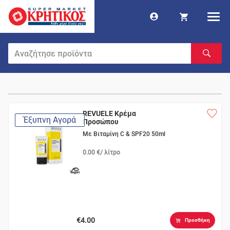
REVUELE Κρέμα
Έξυπνη Αγορά
Προσώπου
Με Βιταμίνη C & SPF20 50ml
0.00 €/ λίτρο
€4.00
Προσθήκη