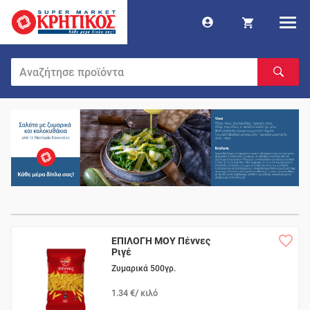
ΕΠΙΛΟΓΗ ΜΟΥ Πέννες
Ριγέ
Ζυμαρικά 500γρ.
1.34 €/ κιλό