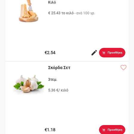
Κιλό
€ 25.43 το κιλό
- ανά
100 γρ.
€2.54
Προσθήκη
Σκόρδα Σετ
3τεμ.
5.36 €/ κιλό
€1.18
Προσθήκη