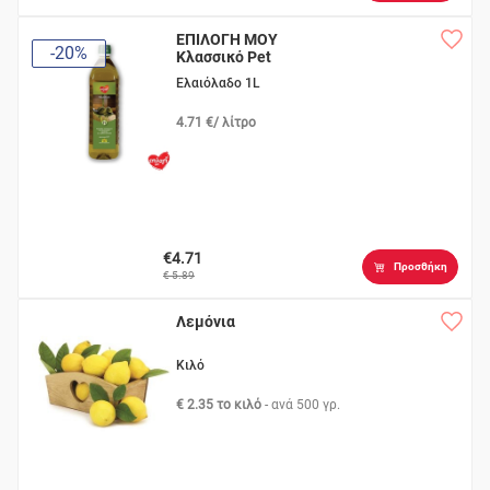
ΕΠΙΛΟΓΗ ΜΟΥ
-20%
Κλασσικό Pet
Ελαιόλαδο 1L
4.71 €/ λίτρο
€4.71
Προσθήκη
€ 5.89
Λεμόνια
Κιλό
€ 2.35 το κιλό
- ανά
500 γρ.