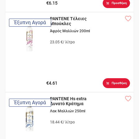
€6.15
Προσθήκη
PANTENE Τέλειες
Έξυπνη Αγορά
Μπούκλες
Άφρός Μαλλιών 200ml
23.05 €/ λίτρο
€4.61
Προσθήκη
PANTENE Hs extra
Έξυπνη Αγορά
Δυνατό Κράτημα
Λακ Μαλλιών 250ml
18.44 €/ λίτρο