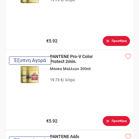
€5.92
Προσθήκη
PANTENE Pro-V Color
Έξυπνη Αγορά
Protect 2min.
Μάσκα Μαλλιών 300ml
19.73 €/ λίτρο
€5.92
Προσθήκη
PANTENE Λάδι