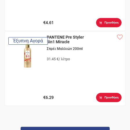
€4.61
Προσθήκη
PANTENE Pre Styler
Έξυπνη Αγορά
5in1 Miracle
Σπρέι Μαλλιών 200ml
31.45 €/ λίτρο
€6.29
Προσθήκη