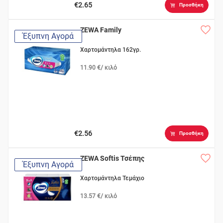
€2.65
Προσθήκη
ZEWA Family
Έξυπνη Αγορά
Χαρτομάντηλα 162γρ.
11.90 €/ κιλό
€2.56
Προσθήκη
ZEWA Softis Τσέπης
Έξυπνη Αγορά
Χαρτομάντηλα Τεμάχιο
13.57 €/ κιλό