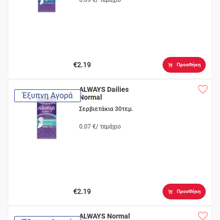
€2.19
Προσθήκη
ALWAYS Dailies
Έξυπνη Αγορά
Normal
Σερβιετάκια 30τεμ.
0.07 €/ τεμάχιο
€2.19
Προσθήκη
ALWAYS Normal