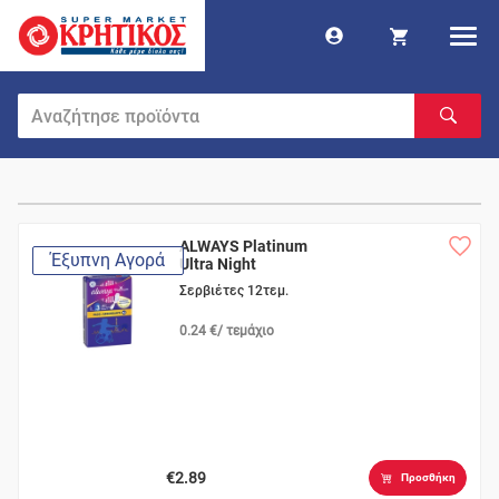
ALWAYS Platinum
Έξυπνη Αγορά
Ultra Night
Σερβιέτες 12τεμ.
0.24 €/ τεμάχιο
€2.89
Προσθήκη