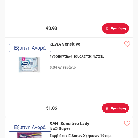
€3.98
Προσθήκη
ZEWA Sensitive
Έξυπνη Αγορά
Υγρομάντηλα Τουαλέτας 42τεμ,
0.04 €/ τεμάχιο
€1.86
Προσθήκη
SANI Sensitive Lady
Έξυπνη Αγορά
No5 Super
Σερβιέτες Ειδικών Χρήσεων 10τεμ,