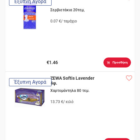
Έξυπνη Αγορά
Σερβιετάκια 20τεμ,
0.07 €/ τεμάχιο
€1.46
Προσθήκη
ZEWA Softis Lavender
Έξυπνη Αγορά
4φ.
Χαρτομάντηλα 80 τεμ.
13.73 €/ κιλό