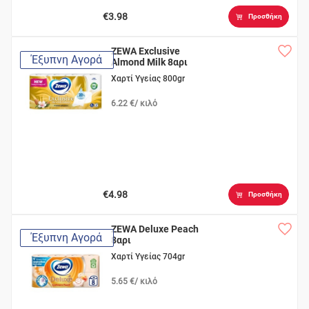
€3.98
Προσθήκη
ZEWA Exclusive
Έξυπνη Αγορά
Almond Milk 8αρι
Χαρτί Υγείας 800gr
6.22 €/ κιλό
€4.98
Προσθήκη
ZEWA Deluxe Peach
Έξυπνη Αγορά
8αρι
Χαρτί Υγείας 704gr
5.65 €/ κιλό