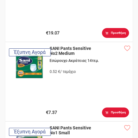
€19.07
Προσθήκη
SANI Pants Sensitive
Έξυπνη Αγορά
No2 Medium
Εσώρουχο Ακράτειας 14τεμ.
0.52 €/ τεμάχιο
€7.37
Προσθήκη
SANI Pants Sensitive
Έξυπνη Αγορά
No1 Small