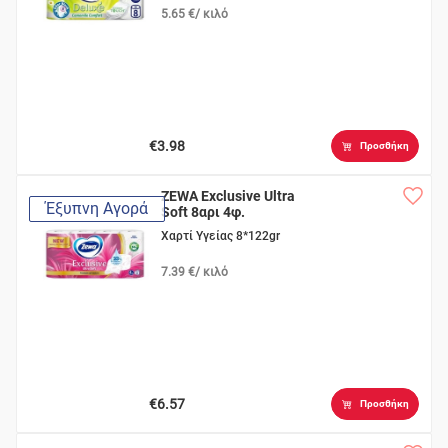
5.65 €/ κιλό
€3.98
Προσθήκη
ZEWA Exclusive Ultra
Έξυπνη Αγορά
Soft 8αρι 4φ.
Χαρτί Υγείας 8*122gr
7.39 €/ κιλό
€6.57
Προσθήκη