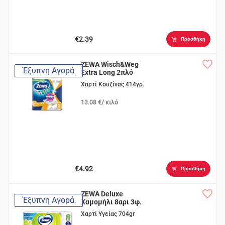
€2.39
Προσθήκη
ZEWA Wisch&Weg
Έξυπνη Αγορά
Extra Long 2πλό
Χαρτί Κουζίνας 414γρ.
13.08 €/ κιλό
€4.92
Προσθήκη
ZEWA Deluxe
Έξυπνη Αγορά
Χαμομήλι 8αρι 3φ.
Χαρτί Υγείας 704gr