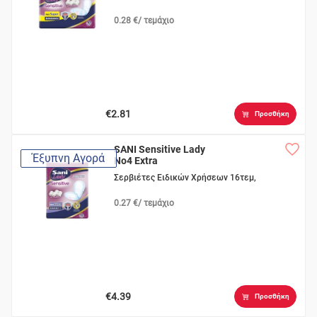
0.28 €/ τεμάχιο
€2.81
Προσθήκη
SANI Sensitive Lady
Έξυπνη Αγορά
No4 Extra
Σερβιέτες Ειδικών Χρήσεων 16τεμ,
0.27 €/ τεμάχιο
€4.39
Προσθήκη