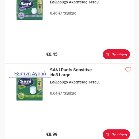
Εσώρουχο Ακράτειας 14τεμ.
0.46 €/ τεμάχιο
€6.45
Προσθήκη
SANI Pants Sensitive
Έξυπνη Αγορά
No3 Large
Εσώρουχο Ακράτειας 14τεμ.
0.64 €/ τεμάχιο
€8.99
Προσθήκη