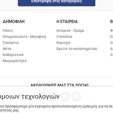
Επιστροφή στις κατηγορίες
ΔΗΜΟΦΙΛΗ
Η ΕΤΑΙΡΕΙΑ
Β
Πάνες
Ιστορικό - Όραμα
Φ
Οπωροπωλείο - Μαναβική
Franchise
Ε
Γιαούρτια
Καριέρα
Σ
Φέτα
Βρείτε το κατάστημά σας
Δ
Καθαριστικά
G
Μωρομάντηλα
ΑΚΟΛΟΥΘΗΣΕ ΜΑΣ ΣΤΑ SOCIAL
ρόμοιων τεχνολογιών
 σου προσφέρουμε μία κορυφαία προσωποποιημένη εμπειρία, για να σ
μότητάς μας.