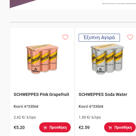
Έξυπνη Αγορά
SCHWEPPES Pink Grapefruit
SCHWEPPES Soda Water
Κουτί 6*330ml
Κουτί 6*330ml
2.62 €/ λίτρο
1.30 €/ λίτρο
€5.20
€2.59
Προσθήκη
Προσθήκη