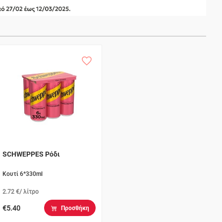
SCHWEPPES Ρόδι
Κουτί 6*330ml
2.72 €/ λίτρο
€5.40
Προσθήκη