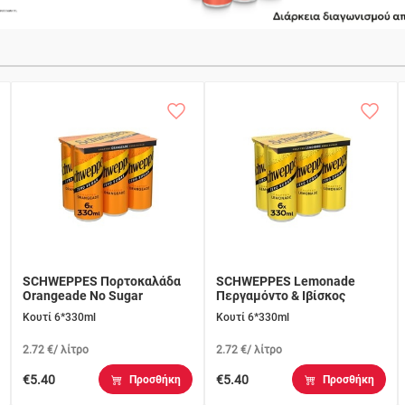
SCHWEPPES Πορτοκαλάδα
SCHWEPPES Lemonade
Orangeade No Sugar
Περγαμόντο & Ιβίσκος
Κουτί 6*330ml
Κουτί 6*330ml
2.72 €/ λίτρο
2.72 €/ λίτρο
€5.40
€5.40
Προσθήκη
Προσθήκη