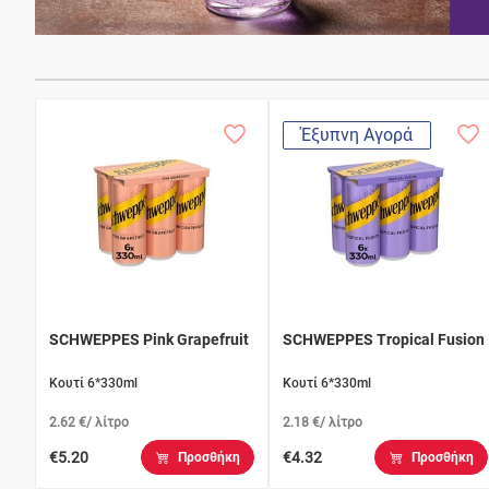
Έξυπνη Αγορά
SCHWEPPES Pink Grapefruit
SCHWEPPES Tropical Fusion
Κουτί 6*330ml
Κουτί 6*330ml
2.62 €/ λίτρο
2.18 €/ λίτρο
€5.20
€4.32
Προσθήκη
Προσθήκη