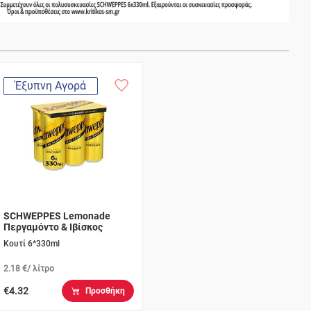
Έξυπνη Αγορά
SCHWEPPES Lemonade
Περγαμόντο & Ιβίσκος
Κουτί 6*330ml
2.18 €/ λίτρο
€4.32
Προσθήκη