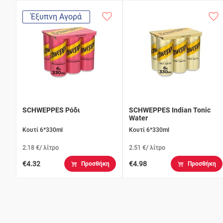
Έξυπνη Αγορά
SCHWEPPES Ρόδι
SCHWEPPES Indian Tonic
Water
Κουτί 6*330ml
Κουτί 6*330ml
2.18 €/ λίτρο
2.51 €/ λίτρο
€4.32
€4.98
Προσθήκη
Προσθήκη