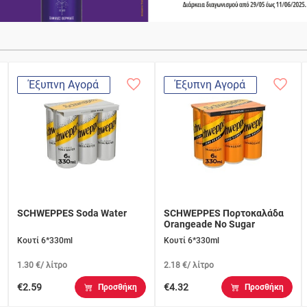
Έξυπνη Αγορά
Έξυπνη Αγορά
SCHWEPPES Soda Water
SCHWEPPES Πορτοκαλάδα
Orangeade No Sugar
Κουτί 6*330ml
Κουτί 6*330ml
1.30 €/ λίτρο
2.18 €/ λίτρο
€2.59
€4.32
Προσθήκη
Προσθήκη