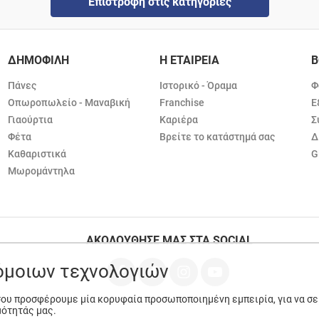
Επιστροφή στις κατηγορίες
ΔΗΜΟΦΙΛΗ
Η ΕΤΑΙΡΕΙΑ
Β
Πάνες
Ιστορικό - Όραμα
Φ
Οπωροπωλείο - Μαναβική
Franchise
Ε
Γιαούρτια
Καριέρα
Σ
Φέτα
Βρείτε το κατάστημά σας
Δ
Καθαριστικά
G
Μωρομάντηλα
ΑΚΟΛΟΥΘΗΣΕ ΜΑΣ ΣΤΑ SOCIAL
ρόμοιων τεχνολογιών
 σου προσφέρουμε μία κορυφαία προσωποποιημένη εμπειρία, για να σ
μότητάς μας.