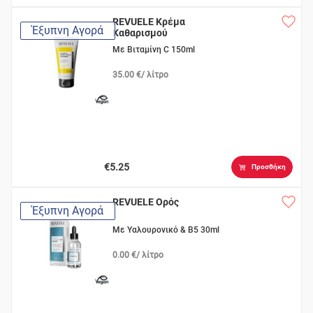
REVUELE Κρέμα
Έξυπνη Αγορά
Καθαρισμού
Με Βιταμίνη C 150ml
35.00 €/ λίτρο
€5.25
Προσθήκη
REVUELE Ορός
Έξυπνη Αγορά
Με Υαλουρονικό & Β5 30ml
0.00 €/ λίτρο