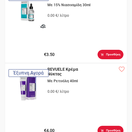
Με 15% Νιασιναμίδη 30ml
0.00 €/ λίτρο
€3.50
Προσθήκη
REVUELE Κρέμα
Έξυπνη Αγορά
Νύκτας
Με Ρετινόλη 40ml
0.00 €/ λίτρο
€4.00
Προσθήκη