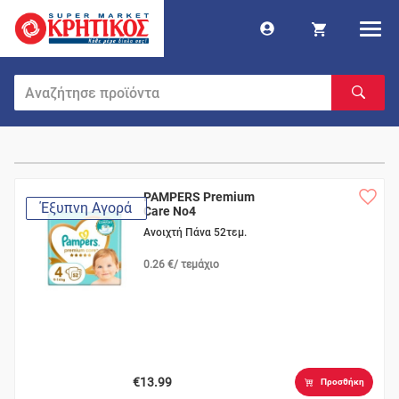
PAMPERS Premium
Έξυπνη Αγορά
Care No4
Ανοιχτή Πάνα 52τεμ.
0.26 €/ τεμάχιο
€13.99
Προσθήκη