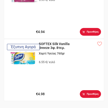
€4.94
Προσθήκη
SOFTEX Silk Vanilla
Έξυπνη Αγορά
Breeze 3φ. 8τεμ.
Χαρτί Υγείας 760gr
6.55 €/ κιλό
€4.98
Προσθήκη