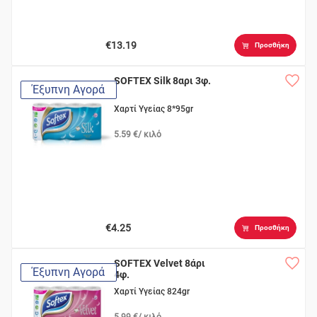
€13.19
Προσθήκη
SOFTEX Silk 8αρι 3φ.
Έξυπνη Αγορά
Χαρτί Υγείας 8*95gr
5.59 €/ κιλό
€4.25
Προσθήκη
SOFTEX Velvet 8άρι
Έξυπνη Αγορά
4φ.
Χαρτί Υγείας 824gr
5.99 €/ κιλό