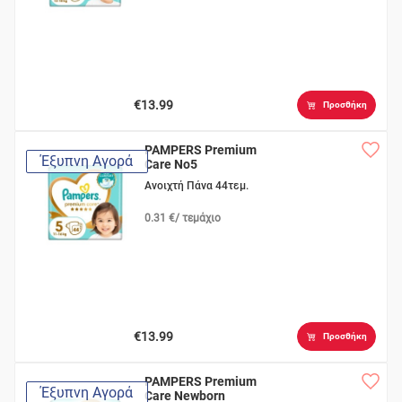
€13.99
Προσθήκη
PAMPERS Premium
Έξυπνη Αγορά
Care No5
Ανοιχτή Πάνα 44τεμ.
0.31 €/ τεμάχιο
€13.99
Προσθήκη
PAMPERS Premium
Έξυπνη Αγορά
Care Newborn