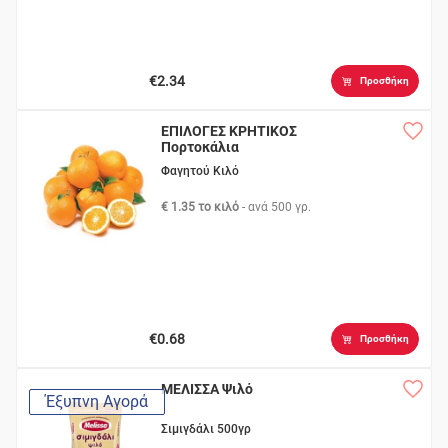
€2.34
Προσθήκη
ΕΠΙΛΟΓΕΣ ΚΡΗΤΙΚΟΣ
Πορτοκάλια
Φαγητού Κιλό
€ 1.35 το κιλό
- ανά
500 γρ.
€0.68
Προσθήκη
ΜΕΛΙΣΣΑ Ψιλό
Έξυπνη Αγορά
Σιμιγδάλι 500γρ