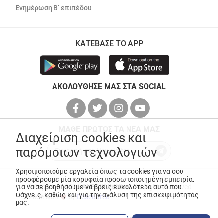
Ενημέρωση Β’ επιπέδου
ΚΑΤΕΒΑΣΕ ΤΟ APP
ΑΚΟΛΟΥΘΗΣΕ ΜΑΣ ΣΤΑ SOCIAL
ΜΑΘΕ ΠΡΩΤΟΣ ΤΑ ΝΕΑ ΜΑΣ
Διαχείριση cookies και
παρόμοιων τεχνολογιών
Χρησιμοποιούμε εργαλεία όπως τα cookies για να σου
προσφέρουμε μία κορυφαία προσωποποιημένη εμπειρία,
© Copyright 2026
ANEDIK Kritikos
. All Rights Reserved
για να σε βοηθήσουμε να βρεις ευκολότερα αυτό που
ψάχνεις, καθώς και για την ανάλυση της επισκεψιμότητάς
Made with
by
Desquared
μας.