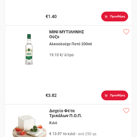
€1.40
Προσθήκη
MINI ΜΥΤΙΛΗΝΗΣ
Ούζο
Αλκοολούχο Ποτό 200ml
19.10 €/ λίτρο
€3.82
Προσθήκη
Δοχείο Φέτα
Τρικάλων Π.Ο.Π.
Κιλό
€ 13.97 το κιλό
- ανά
250 γρ.