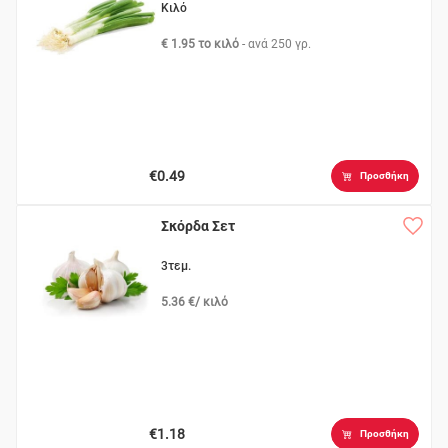
Κιλό
€ 1.95 το κιλό
- ανά
250 γρ.
€0.49
Προσθήκη
Σκόρδα Σετ
3τεμ.
5.36 €/ κιλό
€1.18
Προσθήκη