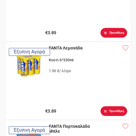
€3.89
Προσθήκη
FANTA Λεμονάδα
Έξυπνη Αγορά
Κουτί 6*330ml
1.96 €/ λίτρο
€3.89
Προσθήκη
FANTA Πορτοκαλάδα
Έξυπνη Αγορά
Μπλε