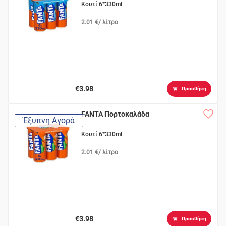
Κουτί 6*330ml
2.01 €/ λίτρο
€3.98
Προσθήκη
FANTA Πορτοκαλάδα
Έξυπνη Αγορά
Κουτί 6*330ml
2.01 €/ λίτρο
€3.98
Προσθήκη