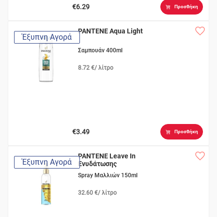
€6.29
Προσθήκη
PANTENE Aqua Light
Έξυπνη Αγορά
Σαμπουάν 400ml
8.72 €/ λίτρο
€3.49
Προσθήκη
PANTENE Leave In
Έξυπνη Αγορά
Ενυδάτωσης
Spray Μαλλιών 150ml
32.60 €/ λίτρο