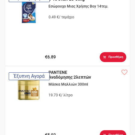
Εσώρουχο Μιας Χρήσης Boy 14τεμ.
0.49 €/ τεμάχιο
€6.89
Προσθήκη
PANTENE
Έξυπνη Αγορά
Αναδόμησης 2λεπτών
Μάσκα Μαλλιών 300ml
19.73 €/ λίτρο
€5.92
Προσθήκη