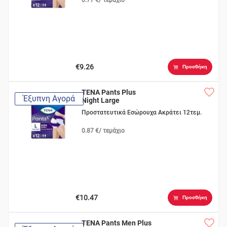
€9.26
Προσθήκη
TENA Pants Plus
Έξυπνη Αγορά
Night Large
Προστατευτικά Εσώρουχα Ακράτει 12τεμ.
0.87 €/ τεμάχιο
€10.47
Προσθήκη
TENA Pants Men Plus