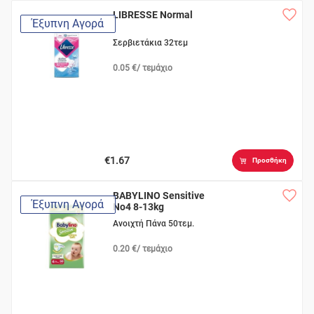
LIBRESSE Normal
Έξυπνη Αγορά
Σερβιετάκια 32τεμ
0.05 €/ τεμάχιο
€1.67
Προσθήκη
BABYLINO Sensitive
Έξυπνη Αγορά
No4 8-13kg
Ανοιχτή Πάνα 50τεμ.
0.20 €/ τεμάχιο