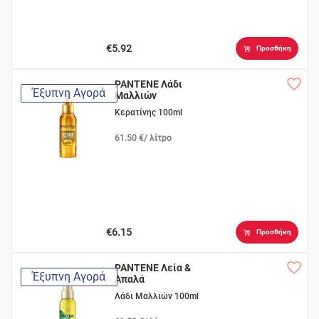
€5.92
Προσθήκη
PANTENE Λάδι
Έξυπνη Αγορά
Μαλλιών
Κερατίνης 100ml
61.50 €/ λίτρο
€6.15
Προσθήκη
PANTENE Λεία &
Έξυπνη Αγορά
Απαλά
Λάδι Μαλλιών 100ml