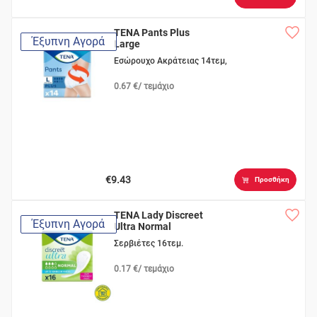
TENA Pants Plus
Έξυπνη Αγορά
Large
Εσώρουχο Ακράτειας 14τεμ,
0.67 €/ τεμάχιο
€9.43
Προσθήκη
TENA Lady Discreet
Έξυπνη Αγορά
Ultra Normal
Σερβιέτες 16τεμ.
0.17 €/ τεμάχιο