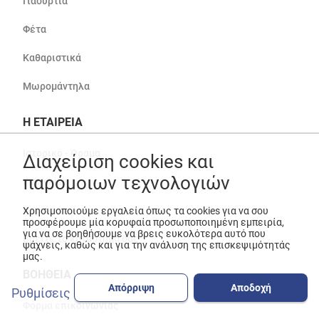
Γιαούρτια
Φέτα
Καθαριστικά
Μωρομάντηλα
Η ΕΤΑΙΡΕΙΑ
Ιστορικό - Όραμα
Διαχείριση cookies και
παρόμοιων τεχνολογιών
Franchise
Καριέρα
Χρησιμοποιούμε εργαλεία όπως τα cookies για να σου
προσφέρουμε μία κορυφαία προσωποποιημένη εμπειρία,
για να σε βοηθήσουμε να βρεις ευκολότερα αυτό που
Βρείτε το κατάστημά σας
ψάχνεις, καθώς και για την ανάλυση της επισκεψιμότητάς
μας.
ΒΟΗΘΕΙΑ
Απόρριψη
Αποδοχή
Ρυθμίσεις
Φόρμα επικοινωνίας