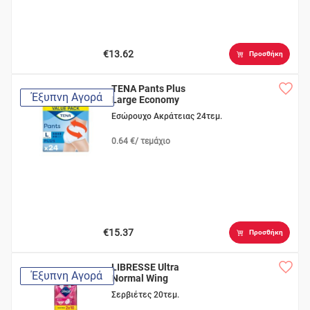
€13.62
Προσθήκη
TENA Pants Plus
Έξυπνη Αγορά
Large Economy
Εσώρουχο Ακράτειας 24τεμ.
0.64 €/ τεμάχιο
€15.37
Προσθήκη
LIBRESSE Ultra
Έξυπνη Αγορά
Normal Wing
Σερβιέτες 20τεμ.