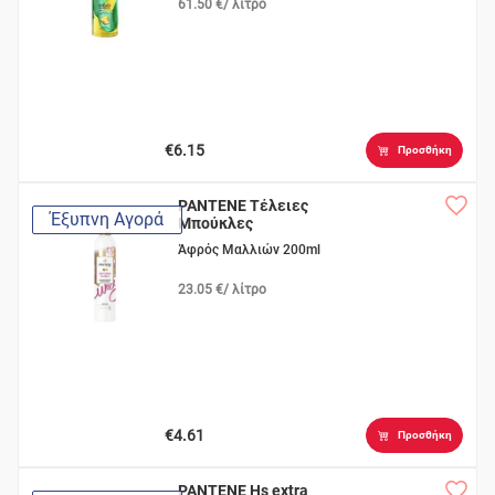
61.50 €/ λίτρο
€6.15
Προσθήκη
PANTENE Τέλειες
Έξυπνη Αγορά
Μπούκλες
Άφρός Μαλλιών 200ml
23.05 €/ λίτρο
€4.61
Προσθήκη
PANTENE Hs extra