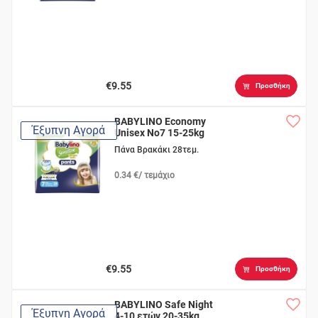
€9.55
Προσθήκη
BABYLINO Economy
Έξυπνη Αγορά
Unisex No7 15-25kg
Πάνα Βρακάκι 28τεμ.
0.34 €/ τεμάχιο
€9.55
Προσθήκη
BABYLINO Safe Night
Έξυπνη Αγορά
4-10 ετών 20-35kg