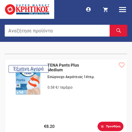
TENA Pants Plus
Έξυπνη Αγορά
Medium
Εσώρουχο Ακράτειας 14τεμ.
0.58 €/ τεμάχιο
€8.20
Προσθήκη