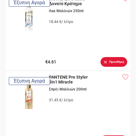
Έξυπνη Αγορά
Δυνατό Κράτημα
Λακ Μαλλιών 250ml
18.44 €/ λίτρο
€4.61
Προσθήκη
PANTENE Pre Styler
Έξυπνη Αγορά
5in1 Miracle
Σπρέι Μαλλιών 200ml
31.45 €/ λίτρο