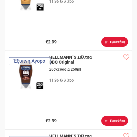
11.96 €/ λίτρο
€2.99
Προσθήκη
HELLMANN΄S Σάλτσα
Έξυπνη Αγορά
BBQ Original
Συσκευασία 250ml
11.96 €/ λίτρο
€2.99
Προσθήκη
HELLMANN΄S Σάλτσα