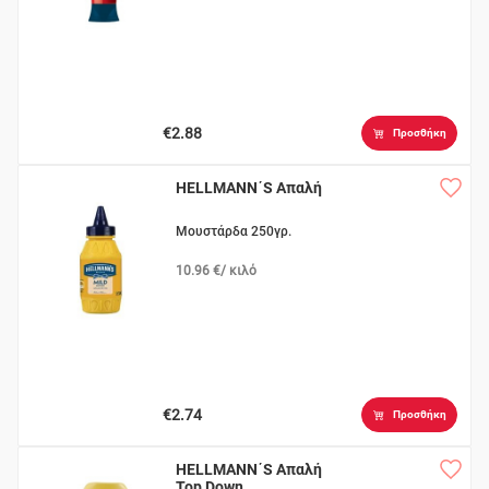
€2.88
Προσθήκη
HELLMANN΄S Απαλή
Μουστάρδα 250γρ.
10.96 €/ κιλό
€2.74
Προσθήκη
HELLMANN΄S Απαλή
Top Down