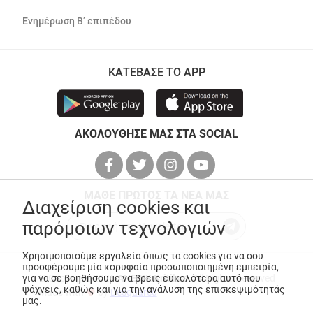
Ενημέρωση Β’ επιπέδου
ΚΑΤΕΒΑΣΕ ΤΟ APP
ΑΚΟΛΟΥΘΗΣΕ ΜΑΣ ΣΤΑ SOCIAL
ΜΑΘΕ ΠΡΩΤΟΣ ΤΑ ΝΕΑ ΜΑΣ
Διαχείριση cookies και
παρόμοιων τεχνολογιών
Χρησιμοποιούμε εργαλεία όπως τα cookies για να σου
προσφέρουμε μία κορυφαία προσωποποιημένη εμπειρία,
© Copyright 2026
ANEDIK Kritikos
. All Rights Reserved
για να σε βοηθήσουμε να βρεις ευκολότερα αυτό που
ψάχνεις, καθώς και για την ανάλυση της επισκεψιμότητάς
Made with
by
Desquared
μας.