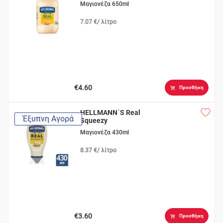
Μαγιονέζα 650ml
7.07 €/ λίτρο
€4.60
Προσθήκη
HELLMANN΄S Real
Έξυπνη Αγορά
Squeezy
Μαγιονέζα 430ml
8.37 €/ λίτρο
€3.60
Προσθήκη