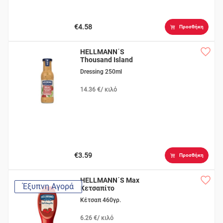
€4.58
Προσθήκη
HELLMANN΄S
Thousand Island
Dressing 250ml
14.36 €/ κιλό
€3.59
Προσθήκη
HELLMANN΄S Max
Έξυπνη Αγορά
Κετσαπίτο
Κέτσαπ 460γρ.
6.26 €/ κιλό