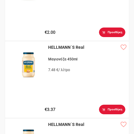
€2.00
Προσθήκη
HELLMANN΄S Real
Μαγιονέζα 450ml
7.48 €/ λίτρο
€3.37
Προσθήκη
HELLMANN΄S Real