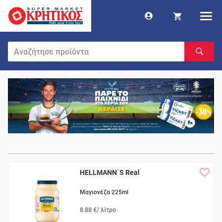
HELLMANN΄S Real
Μαγιονέζα 225ml
8.88 €/ λίτρο