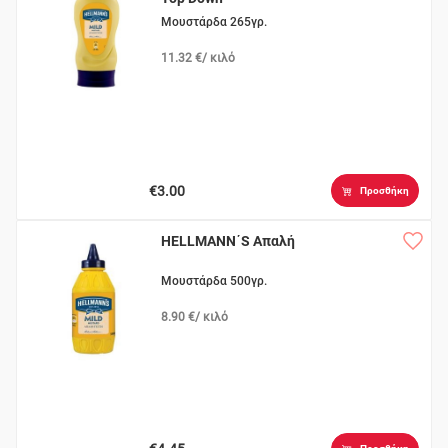
Μουστάρδα 265γρ.
11.32 €/ κιλό
€3.00
Προσθήκη
HELLMANN΄S Απαλή
Μουστάρδα 500γρ.
8.90 €/ κιλό