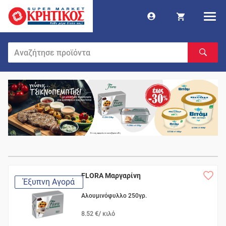
FLORA Μαργαρίνη
Έξυπνη Αγορά
Αλουμινόφυλλο 250γρ.
8.52 €/ κιλό