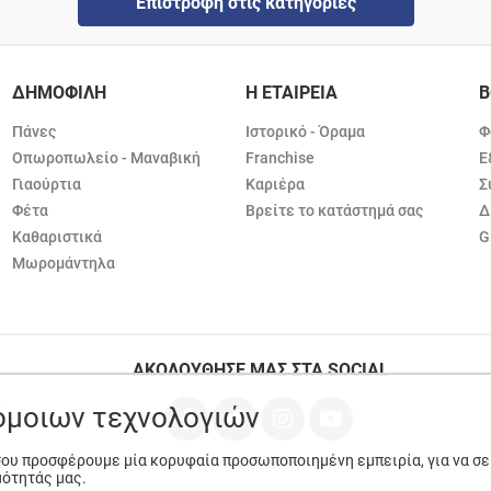
Επιστροφή στις κατηγορίες
ΔΗΜΟΦΙΛΗ
Η ΕΤΑΙΡΕΙΑ
Β
Πάνες
Ιστορικό - Όραμα
Φ
Οπωροπωλείο - Μαναβική
Franchise
Ε
Γιαούρτια
Καριέρα
Σ
Φέτα
Βρείτε το κατάστημά σας
Δ
Καθαριστικά
G
Μωρομάντηλα
ΑΚΟΛΟΥΘΗΣΕ ΜΑΣ ΣΤΑ SOCIAL
ρόμοιων τεχνολογιών
 σου προσφέρουμε μία κορυφαία προσωποποιημένη εμπειρία, για να σ
μότητάς μας.