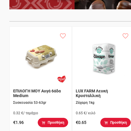
ΕΠΙΛΟΓΗ ΜΟΥ Αυγά 6άδα
LUX FARM Λευκή
Medium
Κρυσταλλική
Συσκευασία 53-63gr
Ζάχαρη 1kg
0.32 €/ τεμάχιο
0.65 €/ κιλό
€1.96
€0.65
Προσθήκη
Προσθήκη