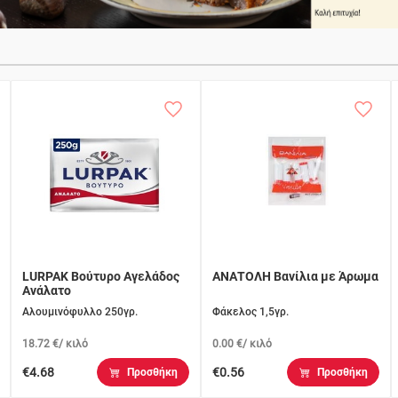
LURPAK Βούτυρο Αγελάδος
ΑΝΑΤΟΛΗ Βανίλια με Άρωμα
Ανάλατο
Αλουμινόφυλλο 250γρ.
Φάκελος 1,5γρ.
18.72 €/ κιλό
0.00 €/ κιλό
€4.68
€0.56
Προσθήκη
Προσθήκη