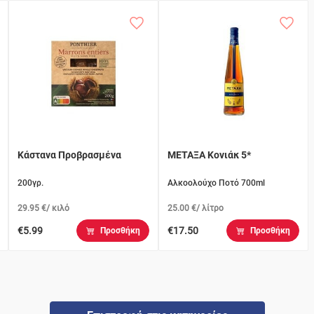
Κάστανα Προβρασμένα
ΜΕΤΑΞΑ Κονιάκ 5*
200γρ.
Αλκοολούχο Ποτό 700ml
29.95 €/ κιλό
25.00 €/ λίτρο
€5.99
€17.50
Προσθήκη
Προσθήκη