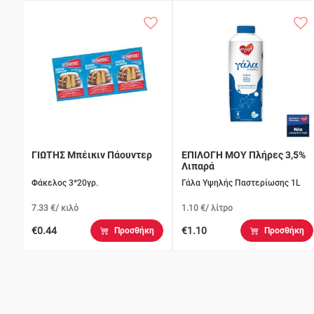
ΓΙΩΤΗΣ Μπέικιν Πάουντερ
ΕΠΙΛΟΓΗ ΜΟΥ Πλήρες 3,5%
Λιπαρά
Φάκελος 3*20γρ.
Γάλα Υψηλής Παστερίωσης 1L
7.33 €/ κιλό
1.10 €/ λίτρο
€0.44
€1.10
Προσθήκη
Προσθήκη