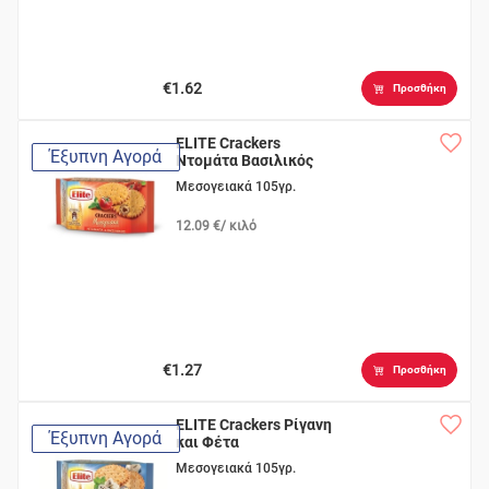
€1.62
Προσθήκη
ELITE Crackers
Έξυπνη Αγορά
Ντομάτα Βασιλικός
Μεσογειακά 105γρ.
12.09 €/ κιλό
€1.27
Προσθήκη
ELITE Crackers Ρίγανη
Έξυπνη Αγορά
και Φέτα
Μεσογειακά 105γρ.