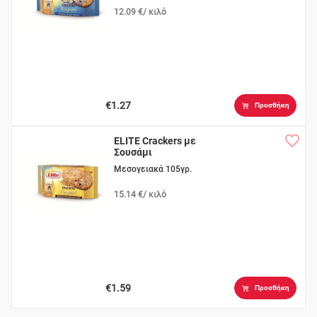
12.09 €/ κιλό
€1.27
Προσθήκη
ELITE Crackers με
Σουσάμι
Μεσογειακά 105γρ.
15.14 €/ κιλό
€1.59
Προσθήκη