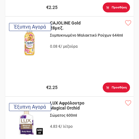
€2.25
Προσθήκη
CAJOLINE Gold
Έξυπνη Αγορά
28μεζ.
Συμπυκνωμένο Μαλακτικό Ρούχων 644ml
0.08 €/ μεζούρα
€2.25
Προσθήκη
LUX Αφρόλουτρο
Έξυπνη Αγορά
Magical Orchid
Σώματος 600ml
4.83 €/ λίτρο