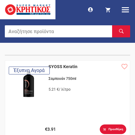
SYOSS Keratin
Έξυπνη Αγορά
Σαμπουάν 750ml
5.21 €/ λίτρο
€3.91
Προσθήκη