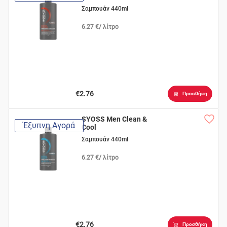
Σαμπουάν 440ml
6.27 €/ λίτρο
€2.76
Προσθήκη
SYOSS Men Clean &
Έξυπνη Αγορά
Cool
Σαμπουάν 440ml
6.27 €/ λίτρο
€2.76
Προσθήκη