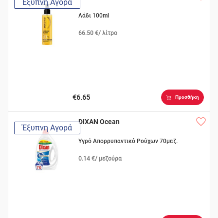
Έξυπνη Αγορά
Λάδι 100ml
66.50 €/ λίτρο
€6.65
Προσθήκη
DIXAN Ocean
Έξυπνη Αγορά
Υγρό Απορρυπαντικό Ρούχων 70μεζ.
0.14 €/ μεζούρα