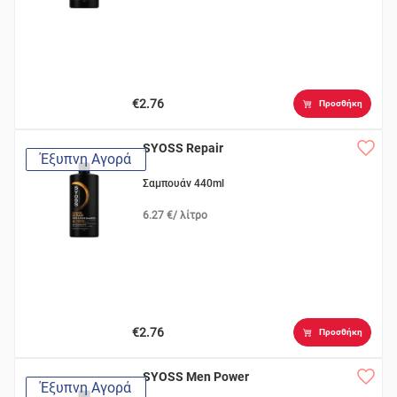
€2.76
Προσθήκη
SYOSS Repair
Έξυπνη Αγορά
Σαμπουάν 440ml
6.27 €/ λίτρο
€2.76
Προσθήκη
SYOSS Men Power
Έξυπνη Αγορά