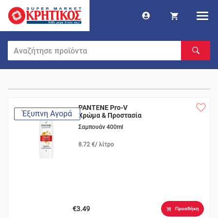
PANTENE Pro-V
Έξυπνη Αγορά
Χρώμα & Προστασία
Σαμπουάν 400ml
8.72 €/ λίτρο
€3.49
Προσθήκη