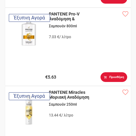
PANTENE Pro-V
Έξυπνη Αγορά
Αναδόμηση &
Προστασία
Σαμπουάν 800ml
7.03 €/ λίτρο
€5.63
Προσθήκη
PANTENE Miracles
Έξυπνη Αγορά
Μοριακή Αναδόμηση
Σαμπουάν 250ml
13.44 €/ λίτρο