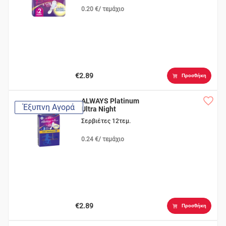
0.20 €/ τεμάχιο
€2.89
Προσθήκη
ALWAYS Platinum
Έξυπνη Αγορά
Ultra Night
Σερβιέτες 12τεμ.
0.24 €/ τεμάχιο
€2.89
Προσθήκη