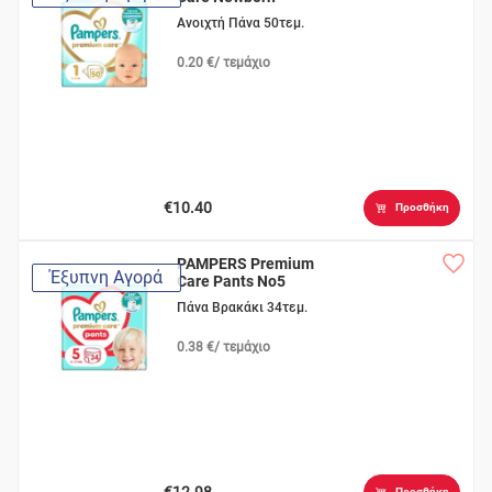
Ανοιχτή Πάνα 50τεμ.
0.20 €/ τεμάχιο
€10.40
Προσθήκη
PAMPERS Premium
Έξυπνη Αγορά
Care Pants No5
Πάνα Βρακάκι 34τεμ.
0.38 €/ τεμάχιο
€12.98
Προσθήκη