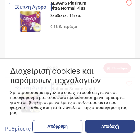
ALWAYS Platinum
Έξυπνη Αγορά
Ultra Normal Plus
Σερβιέτες 16τεμ.
0.18 €/ τεμάχιο
€2.89
Διαχείριση cookies και
Προσθήκη
παρόμοιων τεχνολογιών
ALWAYS Ultra
Έξυπνη Αγορά
Platinum Secure Night
Χρησιμοποιούμε εργαλεία όπως τα cookies για να σου
Du
Σερβιέτες 10τεμ.
προσφέρουμε μία κορυφαία προσωποποιημένη εμπειρία,
για να σε βοηθήσουμε να βρεις ευκολότερα αυτό που
ψάχνεις, καθώς και για την ανάλυση της επισκεψιμότητάς
0.28 €/ τεμάχιο
μας.
Απόρριψη
Αποδοχή
Ρυθμίσεις