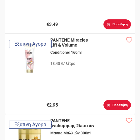
€3.49
Προσθήκη
PANTENE Miracles
Έξυπνη Αγορά
Lift & Volume
Conditioner 160ml
18.43 €/ λίτρο
€2.95
Προσθήκη
PANTENE
Έξυπνη Αγορά
Αναδόμησης 2λεπτών
Μάσκα Μαλλιών 300ml