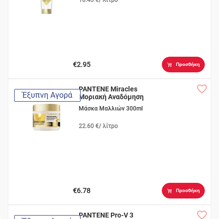
€2.95
Προσθήκη
PANTENE Miracles
Έξυπνη Αγορά
Μοριακή Αναδόμηση
Μάσκα Μαλλιών 300ml
22.60 €/ λίτρο
€6.78
Προσθήκη
PANTENE Pro-V 3