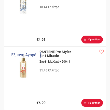
18.44 €/ λίτρο
€4.61
Προσθήκη
PANTENE Pre Styler
Έξυπνη Αγορά
5in1 Miracle
Σπρέι Μαλλιών 200ml
31.45 €/ λίτρο
€6.29
Προσθήκη