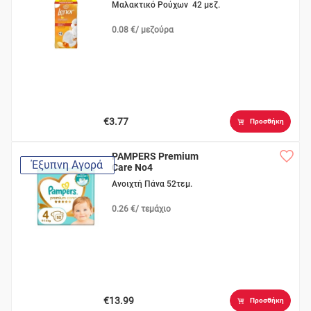
Μαλακτικό Ρούχων 42 μεζ.
0.08 €/ μεζούρα
€3.77
Προσθήκη
PAMPERS Premium
Έξυπνη Αγορά
Care No4
Ανοιχτή Πάνα 52τεμ.
0.26 €/ τεμάχιο
€13.99
Προσθήκη