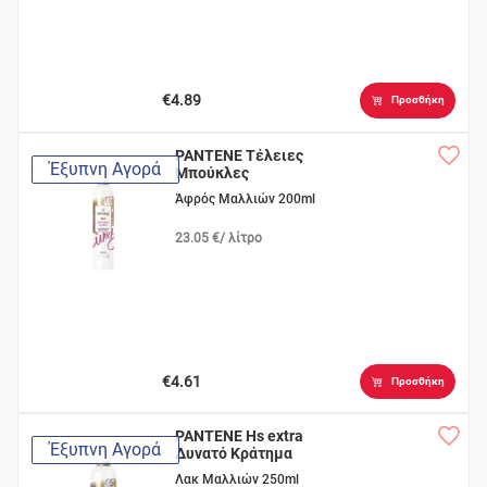
€4.89
Προσθήκη
PANTENE Τέλειες
Έξυπνη Αγορά
Μπούκλες
Άφρός Μαλλιών 200ml
23.05 €/ λίτρο
€4.61
Προσθήκη
PANTENE Hs extra
Έξυπνη Αγορά
Δυνατό Κράτημα
Λακ Μαλλιών 250ml