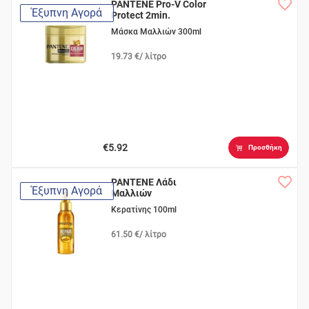
PANTENE Pro-V Color
Έξυπνη Αγορά
Protect 2min.
Μάσκα Μαλλιών 300ml
19.73 €/ λίτρο
€5.92
Προσθήκη
PANTENE Λάδι
Έξυπνη Αγορά
Μαλλιών
Κερατίνης 100ml
61.50 €/ λίτρο