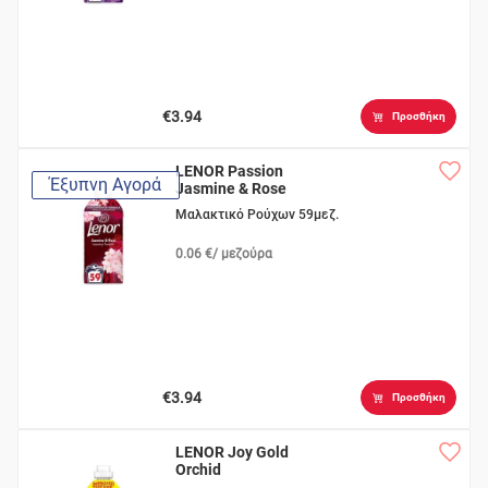
€3.94
Προσθήκη
LENOR Passion
Έξυπνη Αγορά
Jasmine & Rose
Μαλακτικό Ρούχων 59μεζ.
0.06 €/ μεζούρα
€3.94
Προσθήκη
LENOR Joy Gold
Orchid