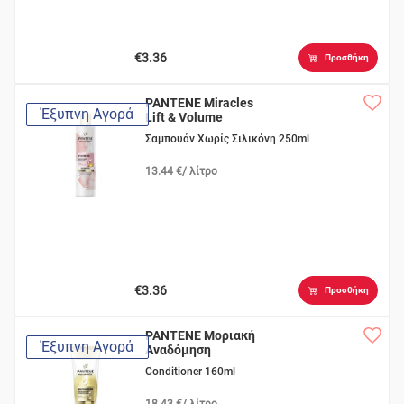
€3.36
Προσθήκη
PANTENE Miracles
Έξυπνη Αγορά
Lift & Volume
Σαμπουάν Χωρίς Σιλικόνη 250ml
13.44 €/ λίτρο
€3.36
Προσθήκη
PANTENE Μοριακή
Έξυπνη Αγορά
Αναδόμηση
Conditioner 160ml
18.43 €/ λίτρο