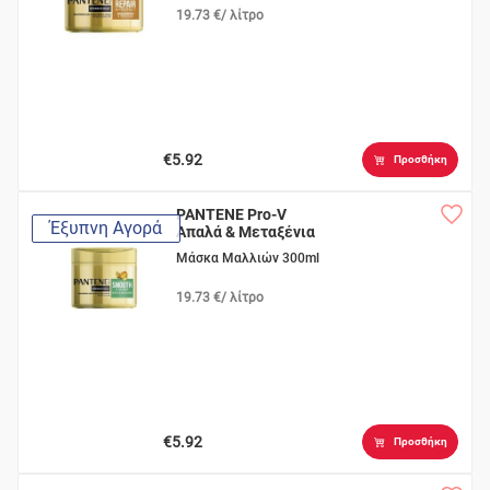
19.73 €/ λίτρο
€5.92
Προσθήκη
PANTENE Pro-V
Έξυπνη Αγορά
Απαλά & Μεταξένια
2min
Μάσκα Μαλλιών 300ml
19.73 €/ λίτρο
€5.92
Προσθήκη