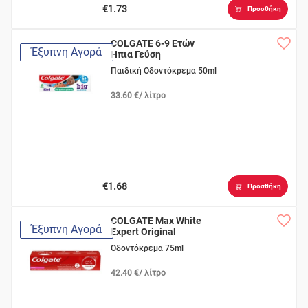
€1.73
Προσθήκη
COLGATE 6-9 Ετών
Έξυπνη Αγορά
Ηπια Γεύση
Παιδική Οδοντόκρεμα 50ml
33.60 €/ λίτρο
€1.68
Προσθήκη
COLGATE Max White
Έξυπνη Αγορά
Expert Original
Οδοντόκρεμα 75ml
42.40 €/ λίτρο