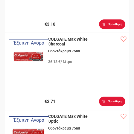
€3.18
Προσθήκη
COLGATE Max White
Έξυπνη Αγορά
Charcoal
Οδοντόκρεμα 75ml
36.13 €/ λίτρο
€2.71
Προσθήκη
COLGATE Max White
Έξυπνη Αγορά
Optic
Οδοντόκρεμα 75ml