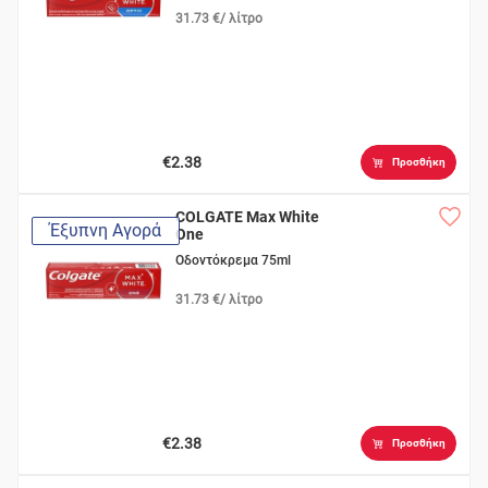
31.73 €/ λίτρο
€2.38
Προσθήκη
COLGATE Max White
Έξυπνη Αγορά
One
Οδοντόκρεμα 75ml
31.73 €/ λίτρο
€2.38
Προσθήκη