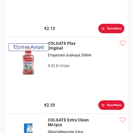
€2.13
Προσθήκη
COLGATE Plax
Έξυπνη Αγορά
Original
Στοματικό Διάλυμα 250ml
9.32 €/ λίτρο
€2.33
Προσθήκη
COLGATE Extra Clean
Μέτρια
Οδοντόβουρτσα 2τεμ.