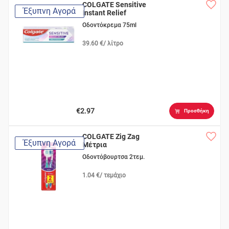
COLGATE Sensitive
Έξυπνη Αγορά
Instant Relief
Οδοντόκρεμα 75ml
39.60 €/ λίτρο
€2.97
Προσθήκη
COLGATE Zig Zag
Έξυπνη Αγορά
Μέτρια
Οδοντόβουρτσα 2τεμ.
1.04 €/ τεμάχιο