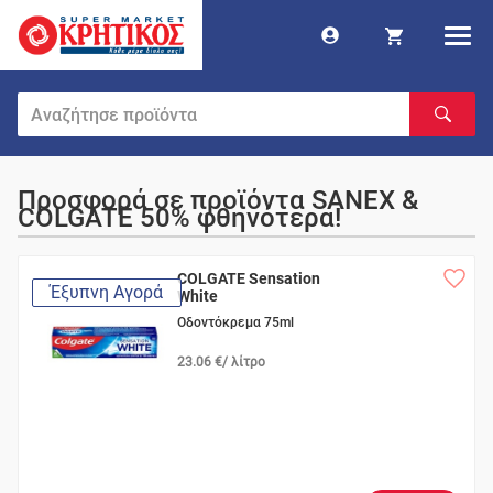
Προσφορά σε προϊόντα SANEX &
COLGATE 50% φθηνότερα!
COLGATE Sensation
Έξυπνη Αγορά
White
Οδοντόκρεμα 75ml
23.06 €/ λίτρο