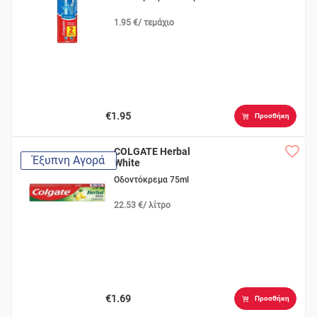
1.95 €/ τεμάχιο
€1.95
Προσθήκη
COLGATE Herbal
Έξυπνη Αγορά
White
Οδοντόκρεμα 75ml
22.53 €/ λίτρο
€1.69
Προσθήκη