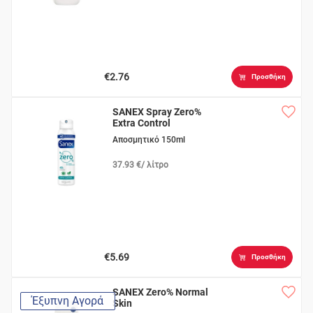
€2.76
Προσθήκη
SANEX Spray Zero%
Extra Control
Αποσμητικό 150ml
37.93 €/ λίτρο
€5.69
Προσθήκη
SANEX Zero% Normal
Έξυπνη Αγορά
Skin