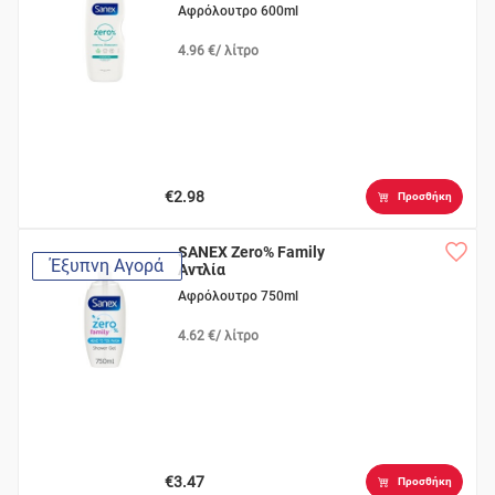
Αφρόλουτρο 600ml
4.96 €/ λίτρο
€2.98
Προσθήκη
SANEX Zero% Family
Έξυπνη Αγορά
Αντλία
Αφρόλουτρο 750ml
4.62 €/ λίτρο
€3.47
Προσθήκη