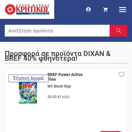
Προσφορά σε προϊόντα DIXAN &
BREF 40% φθηνότερα!
BREF Power Active
Έξυπνη Αγορά
Pine
WC Block 50gr
36.00 €/ κιλό