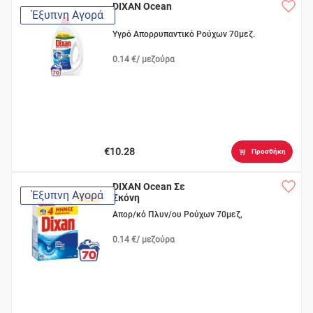
DIXAN Ocean
Έξυπνη Αγορά
Υγρό Απορρυπαντικό Ρούχων 70μεζ.
0.14 €/ μεζούρα
€10.28
Προσθήκη
DIXAN Ocean Σε
Έξυπνη Αγορά
Σκόνη
Απορ/κό Πλυν/ου Ρούχων 70μεζ,
0.14 €/ μεζούρα