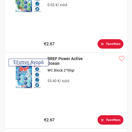
0.02 €/ κιλό
€2.67
Προσθήκη
BREF Power Active
Έξυπνη Αγορά
Ocean
WC Block 2*50gr
53.40 €/ κιλό
€2.67
Προσθήκη