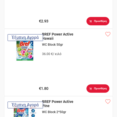
€2.93
Προσθήκη
BREF Power Active
Έξυπνη Αγορά
Hawaii
WC Block 50gr
36.00 €/ κιλό
€1.80
Προσθήκη
BREF Power Active
Έξυπνη Αγορά
Pine
WC Block 2*50gr