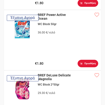
€1.80
Προσθήκη
BREF Power Active
Έξυπνη Αγορά
Ocean
WC Block 50gr
36.00 €/ κιλό
€1.80
Προσθήκη
BREF DeLuxe Delicate
Έξυπνη Αγορά
Magnolia
WC Block 2*50gr
29.30 €/ κιλό