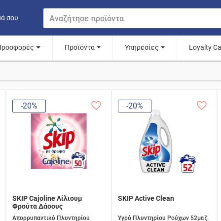
μά σου
Προσφορές
Προϊόντα
Υπηρεσίες
Loyalty C
-20%
-20%
SKIP Cajoline Λίλιουμ
SKIP Active Clean
Φρούτα Δάσους
Απορρυπαντικό Πλυντηρίου
Υγρό Πλυντηρίου Ρούχων 52μεζ.