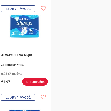
Έξυπνη Αγορά
ALWAYS Ultra Night
Σερβιέτες 7τεμ.
0.28 €/ τεμάχιο
€1.97
Προσθήκη
Έξυπνη Αγορά