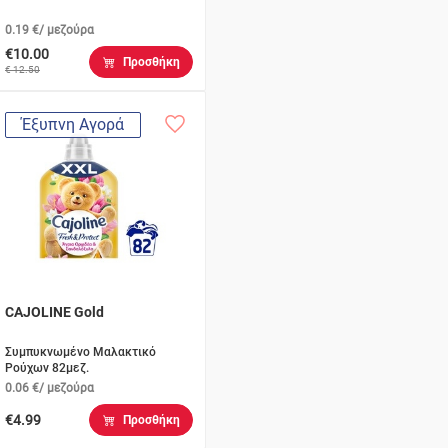
0.19 €/ μεζούρα
€10.00
Προσθήκη
€ 12.50
Έξυπνη Αγορά
CAJOLINE Gold
Συμπυκνωμένο Μαλακτικό
Ρούχων 82μεζ.
0.06 €/ μεζούρα
€4.99
Προσθήκη