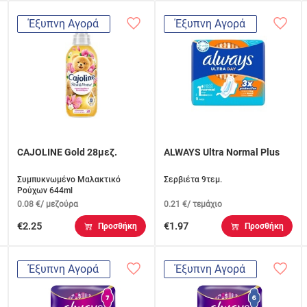
Έξυπνη Αγορά
Έξυπνη Αγορά
CAJOLINE Gold 28μεζ.
ALWAYS Ultra Normal Plus
Συμπυκνωμένο Μαλακτικό
Σερβιέτα 9τεμ.
Ρούχων 644ml
0.08 €/ μεζούρα
0.21 €/ τεμάχιο
€2.25
€1.97
Προσθήκη
Προσθήκη
Έξυπνη Αγορά
Έξυπνη Αγορά