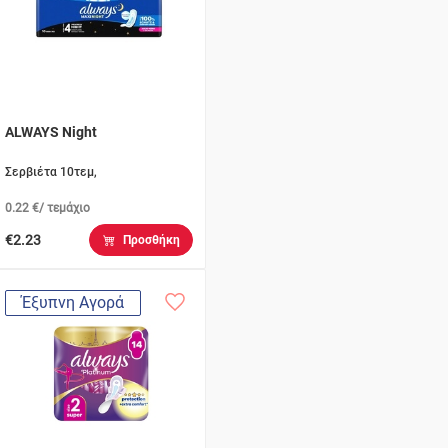
ALWAYS Night
Σερβιέτα 10τεμ,
0.22 €/ τεμάχιο
€2.23
Προσθήκη
Έξυπνη Αγορά