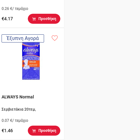
0.26 €/ τεμάχιο
€4.17
Προσθήκη
Έξυπνη Αγορά
ALWAYS Normal
Σερβιετάκια 20τεμ,
0.07 €/ τεμάχιο
€1.46
Προσθήκη