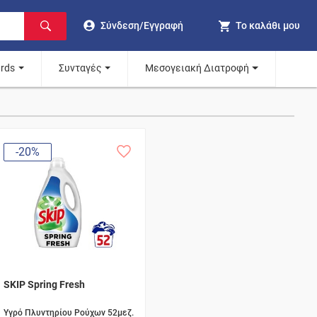
Σύνδεση/Εγγραφή
Το καλάθι μου
ards
Συνταγές
Μεσογειακή Διατροφή
-20%
SKIP Spring Fresh
Υγρό Πλυντηρίου Ρούχων 52μεζ.